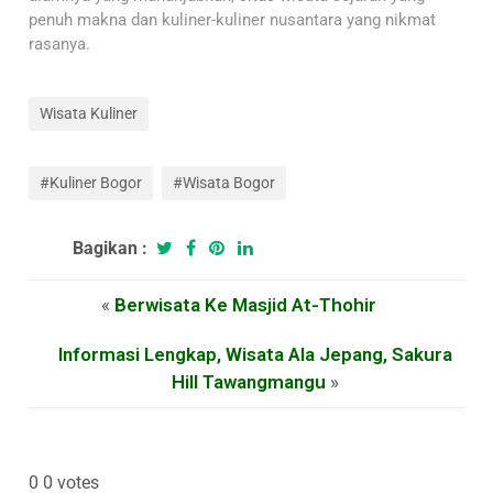
penuh makna dan kuliner-kuliner nusantara yang nikmat
rasanya.
Wisata Kuliner
#Kuliner Bogor
#Wisata Bogor
Bagikan :
«
Berwisata Ke Masjid At-Thohir
Informasi Lengkap, Wisata Ala Jepang, Sakura
Hill Tawangmangu
»
0
0
votes