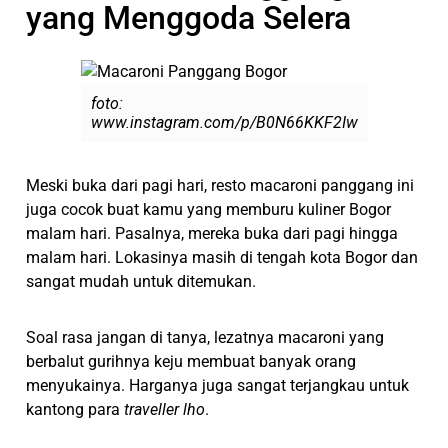
yang Menggoda Selera
foto:
www.instagram.com/p/B0N66KKF2Iw
Meski buka dari pagi hari, resto macaroni panggang ini
juga cocok buat kamu yang memburu kuliner Bogor
malam hari. Pasalnya, mereka buka dari pagi hingga
malam hari. Lokasinya masih di tengah kota Bogor dan
sangat mudah untuk ditemukan.
Soal rasa jangan di tanya, lezatnya macaroni yang
berbalut gurihnya keju membuat banyak orang
menyukainya. Harganya juga sangat terjangkau untuk
kantong para
traveller lho
.