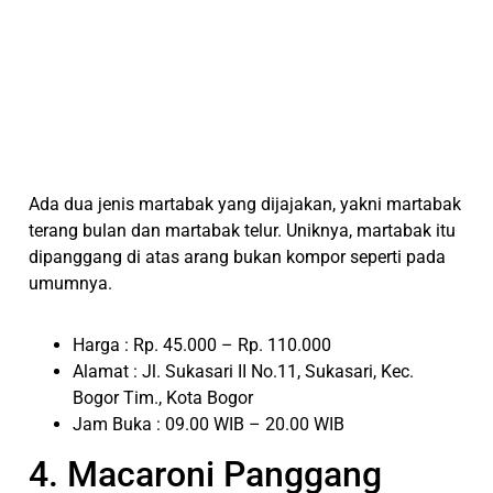
Ada dua jenis martabak yang dijajakan, yakni martabak
terang bulan dan martabak telur. Uniknya, martabak itu
dipanggang di atas arang bukan kompor seperti pada
umumnya.
Harga : Rp. 45.000 – Rp. 110.000
Alamat : Jl. Sukasari II No.11, Sukasari, Kec.
Bogor Tim., Kota Bogor
Jam Buka : 09.00 WIB – 20.00 WIB
4. Macaroni Panggang