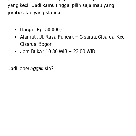
yang kecil. Jadi kamu tinggal pilih saja mau yang
jumbo atau yang standar.
Harga : Rp. 50.000,-
Alamat : Jl. Raya Puncak – Cisarua, Cisarua, Kec.
Cisarua, Bogor
Jam Buka : 10.30 WIB – 23.00 WIB
Jadi laper
nggak
sih?