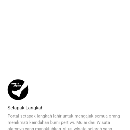
Setapak Langkah
Portal setapak langkah lahir untuk mengajak semua orang
menikmati keindahan bumi pertiwi. Mulai dari Wisata
alamnya yang manakjubkan, situs wisata sejarah yang