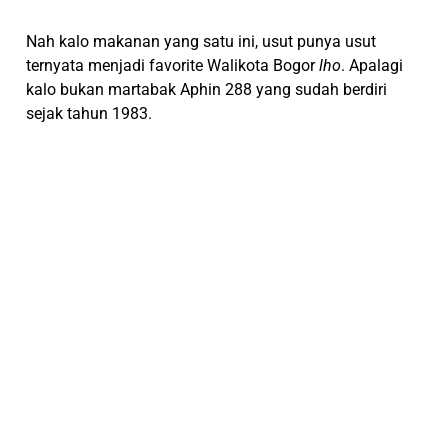
Nah kalo makanan yang satu ini, usut punya usut
ternyata menjadi favorite Walikota Bogor
lho
. Apalagi
kalo bukan martabak Aphin 288 yang sudah berdiri
sejak tahun 1983.