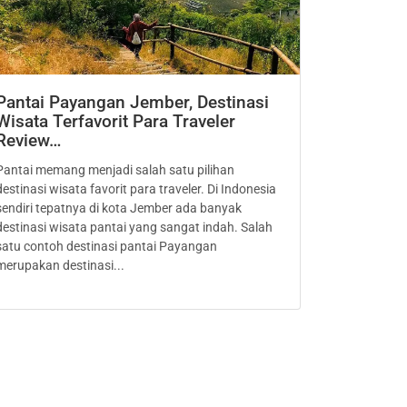
Pantai Payangan Jember, Destinasi
Wisata Terfavorit Para Traveler
Review…
Pantai memang menjadi salah satu pilihan
destinasi wisata favorit para traveler. Di Indonesia
sendiri tepatnya di kota Jember ada banyak
destinasi wisata pantai yang sangat indah. Salah
satu contoh destinasi pantai Payangan
merupakan destinasi...