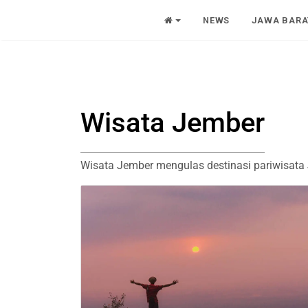
NEWS
JAWA BARA
Wisata Jember
Wisata Jember mengulas destinasi pariwisata J