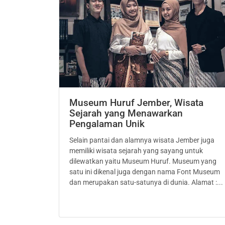
Museum Huruf Jember, Wisata
Sejarah yang Menawarkan
Pengalaman Unik
Selain pantai dan alamnya wisata Jember juga
memiliki wisata sejarah yang sayang untuk
dilewatkan yaitu Museum Huruf. Museum yang
satu ini dikenal juga dengan nama Font Museum
dan merupakan satu-satunya di dunia. Alamat :...