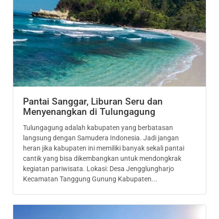
Pantai Sanggar, Liburan Seru dan
Menyenangkan di Tulungagung
Tulungagung adalah kabupaten yang berbatasan
langsung dengan Samudera Indonesia. Jadi jangan
heran jika kabupaten ini memiliki banyak sekali pantai
cantik yang bisa dikembangkan untuk mendongkrak
kegiatan pariwisata. Lokasi: Desa Jengglungharjo
Kecamatan Tanggung Gunung Kabupaten...