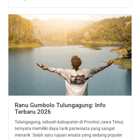
Ranu Gumbolo Tulungagung: Info
Terbaru 2026
Tulungagung, sebuah kabupaten di Provinsi Jawa Timur,
ternyata memiliki daya tarik pariwisata yang sangat
menarik. Salah satu tujuan wisata yang sedang populer