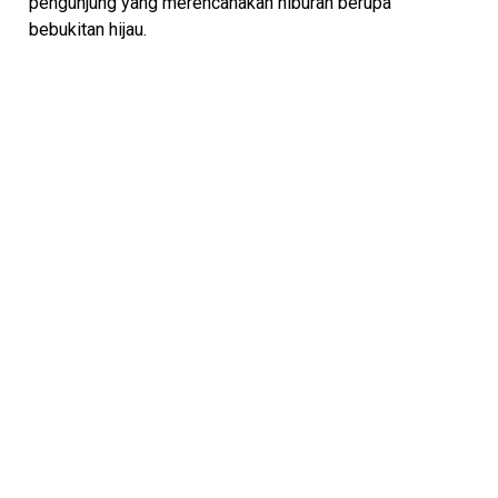
pengunjung yang merencanakan hiburan berupa
bebukitan hijau.