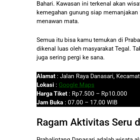
Bahari. Kawasan ini terkenal akan wis
kemegahan gunung siap memanjakan wi
menawan mata.
Semua itu bisa kamu temukan di Prabal
dikenal luas oleh masyarakat Tegal. Ta
juga sering pergi ke sana.
Alamat
: Jalan Raya Danasari, Kecama
Lokasi
:
Google Maps
Harga Tiket
: Rp7.500 – Rp10.000
Jam Buka
: 07.00 – 17.00 WIB
Ragam Aktivitas Seru d
Prabalintang Danasari adalah wisata a