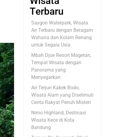
Wisata
Terbaru
Saygon Waterpark, Wisata
Air Terbaru dengan Beragam
Wahana dan Kolam Renang
untuk Segala Usia
Mbah Djoe Resort Magetan,
Tempat Wisata dengan
Panorama yang
Menyegarkan
Air Terjun Kakek Bodo,
Wisata Alam yang Diselimuti
Cerita Rakyat Penuh Misteri
Nimo Highland, Destinasi
Wisata Kece di Kota
Bandung