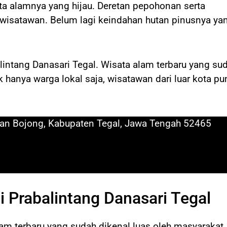
ata alamnya yang hijau. Deretan pepohonan serta
satawan. Belum lagi keindahan hutan pinusnya ya
intang Danasari Tegal. Wisata alam terbaru yang su
k hanya warga lokal saja, wisatawan dari luar kota pu
tan Bojong, Kabupaten Tegal, Jawa Tengah 52465
i Prabalintang Danasari Tegal
lam terbaru yang sudah dikenal luas oleh masyarakat