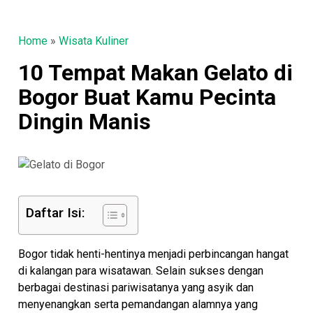
Home
»
Wisata Kuliner
10 Tempat Makan Gelato di
Bogor Buat Kamu Pecinta
Dingin Manis
Daftar Isi:
Bogor tidak henti-hentinya menjadi perbincangan hangat
di kalangan para wisatawan. Selain sukses dengan
berbagai destinasi pariwisatanya yang asyik dan
menyenangkan serta pemandangan alamnya yang