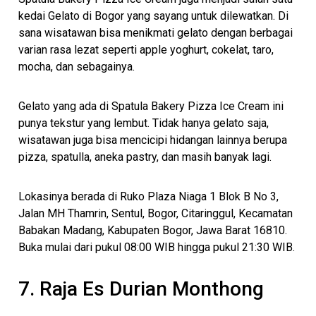
kedai Gelato di Bogor yang sayang untuk dilewatkan. Di
sana wisatawan bisa menikmati gelato dengan berbagai
varian rasa lezat seperti apple yoghurt, cokelat, taro,
mocha, dan sebagainya.
Gelato yang ada di Spatula Bakery Pizza Ice Cream ini
punya tekstur yang lembut. Tidak hanya gelato saja,
wisatawan juga bisa mencicipi hidangan lainnya berupa
pizza, spatulla, aneka pastry, dan masih banyak lagi.
Lokasinya berada di Ruko Plaza Niaga 1 Blok B No 3,
Jalan MH Thamrin, Sentul, Bogor, Citaringgul, Kecamatan
Babakan Madang, Kabupaten Bogor, Jawa Barat 16810.
Buka mulai dari pukul 08:00 WIB hingga pukul 21:30 WIB.
7. Raja Es Durian Monthong