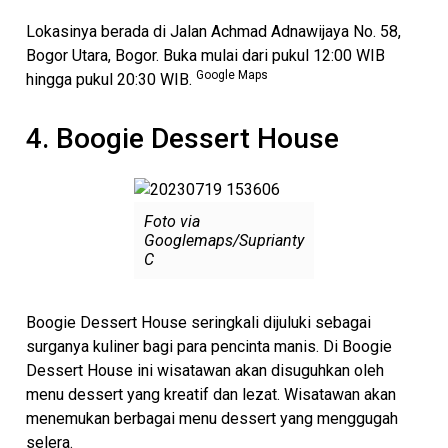
Lokasinya berada di Jalan Achmad Adnawijaya No. 58,
Bogor Utara, Bogor. Buka mulai dari pukul 12:00 WIB
Google Maps
hingga pukul 20:30 WIB.
4. Boogie Dessert House
Foto via
Googlemaps/Suprianty
C
Boogie Dessert House seringkali dijuluki sebagai
surganya kuliner bagi para pencinta manis. Di Boogie
Dessert House ini wisatawan akan disuguhkan oleh
menu dessert yang kreatif dan lezat. Wisatawan akan
menemukan berbagai menu dessert yang menggugah
selera.