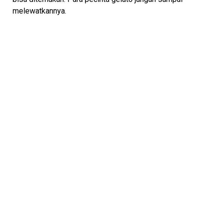
melewatkannya.