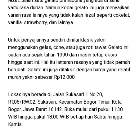
lezat. Salah satu gelato primadona yang ada di sana
yaitu rasa durian. Namun kedai gelato ini juga menyajikan
varian rasa lainnya yang tidak kalah lezat seperti cokelat,
vanilla, strawberry, dan lainnya.
Untuk penyajiannya sendiri dinilai klasik yakni
menggunakan gelas, cone, atau juga roti tawar. Gelato ini
sudah ada sejak tahun 1990 dan masih tetap eksis
hingga saat ini. Hal itu lantaran rasanya yang tidak pernah
berubah. Gelato ini juga ditaksir dengan harga yang relatif
murah yakni sebesar Rp12.000.
Lokasinya berada di Jalan Sukasari 1 No.20,
RT.06/RW.02, Sukasari, Kecamatan Bogor Timur, Kota
Bogor, Jawa Barat 16142. Buka mulai dari pukul 11:30
WIB hingga pukul 18:00 WIB setiap hari Sabtu hingga
Kamis.