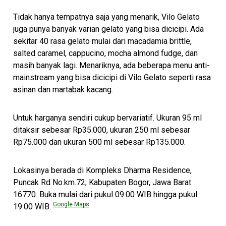
Tidak hanya tempatnya saja yang menarik, Vilo Gelato
juga punya banyak varian gelato yang bisa dicicipi. Ada
sekitar 40 rasa gelato mulai dari macadamia brittle,
salted caramel, cappucino, mocha almond fudge, dan
masih banyak lagi. Menariknya, ada beberapa menu anti-
mainstream yang bisa dicicipi di Vilo Gelato seperti rasa
asinan dan martabak kacang.
Untuk harganya sendiri cukup bervariatif. Ukuran 95 ml
ditaksir sebesar Rp35.000, ukuran 250 ml sebesar
Rp75.000 dan ukuran 500 ml sebesar Rp135.000.
Lokasinya berada di Kompleks Dharma Residence,
Puncak Rd No.km.72, Kabupaten Bogor, Jawa Barat
16770. Buka mulai dari pukul 09:00 WIB hingga pukul
Google Maps
19:00 WIB.