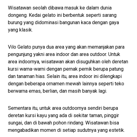
Wisatawan seolah dibawa masuk ke dalam dunia
dongeng. Kedai gelato ini berbentuk seperti sarang
burung yang didominasi bangunan kaca dengan gaya
yang klasik.
Vilo Gelato punya dua area yang akan memanjakan para
pengunjung yakni area indoor dan area outdoor. Untuk
area indoornya, wisatawan akan disuguhkan oleh deretan
kursi warna-warni dengan pernak pernik berupa patung
dan tanaman hias. Selain itu, area indoor ini dilengkapi
dengan beberapa ornamen mewah lainnya seperti teko
berwarna emas, berlian, dan masih banyak lagi.
Sementara itu, untuk area outdoornya sendiri berupa
deretan kursi kayu yang ada di sekitar taman, pinggir
sungai, dan di bawah pohon rindang. Wisatawan bisa
mengabadikan momen di setiap sudutnya yang estetik.