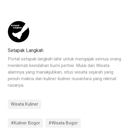
Setapak Langkah
Portal setapak langkah lahir untuk mengajak semua orang
menikmati keindahan bumi pertiwi. Mulai dari Wisata
alamnya yang manakjubkan, situs wisata sejarah yang
penuh makna dan kuliner-kuliner nusantara yang nikmat
rasanya.
Wisata Kuliner
#Kuliner Bogor
#Wisata Bogor