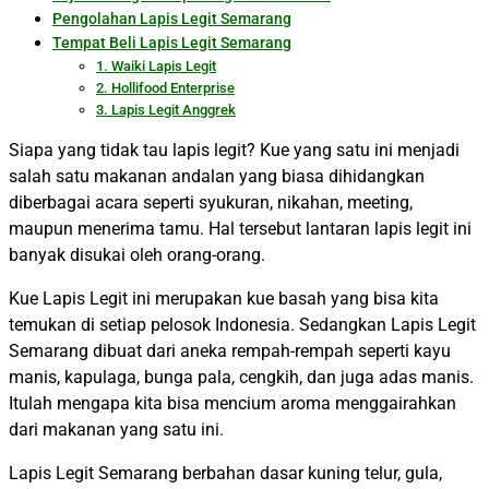
Pengolahan Lapis Legit Semarang
Tempat Beli Lapis Legit Semarang
1. Waiki Lapis Legit
2. Hollifood Enterprise
3. Lapis Legit Anggrek
Siapa yang tidak tau lapis legit? Kue yang satu ini menjadi
salah satu makanan andalan yang biasa dihidangkan
diberbagai acara seperti syukuran, nikahan, meeting,
maupun menerima tamu. Hal tersebut lantaran lapis legit ini
banyak disukai oleh orang-orang.
Kue Lapis Legit ini merupakan kue basah yang bisa kita
temukan di setiap pelosok Indonesia. Sedangkan Lapis Legit
Semarang dibuat dari aneka rempah-rempah seperti kayu
manis, kapulaga, bunga pala, cengkih, dan juga adas manis.
Itulah mengapa kita bisa mencium aroma menggairahkan
dari makanan yang satu ini.
Lapis Legit Semarang berbahan dasar kuning telur, gula,