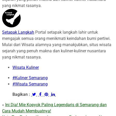
yang nikmat rasanya.
Setapak Langkah
Portal setapak langkah lahir untuk
mengajak semua orang menikmati keindahan bumi pertiwi.
Mulai dari Wisata alamnya yang manakjubkan, situs wisata
sejarah yang penuh makna dan kuliner-kuliner nusantara
yang nikmat rasanya.
Wisata Kuliner
#Kuliner Semarang
#Wisata Semarang
Bagikan :
«
Ini Dia! Mie Kopyok Paling Legendaris di Semarang dan
Cara Mudah Membuatnya!