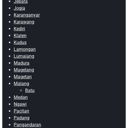
Jepara
Jogja
Karanganyar
Karawang
Kediri
Klaten
Kudus
Lamongan
Lumajang
Madura
Magelang
Magetan
Malang
Batu
Medan
Ngawi
Pacitan
Padang
Pangandaran