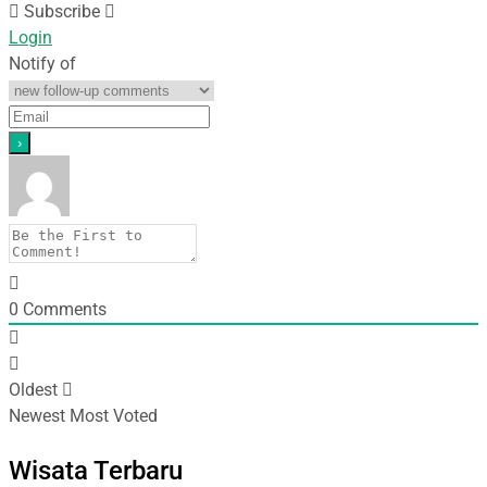
Subscribe
Login
Notify of
0
Comments
Oldest
Newest
Most Voted
Wisata Terbaru