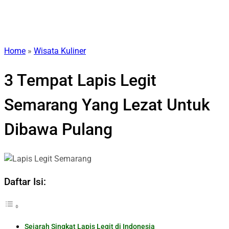
Home
»
Wisata Kuliner
3 Tempat Lapis Legit
Semarang Yang Lezat Untuk
Dibawa Pulang
Daftar Isi:
Sejarah Singkat Lapis Legit di Indonesia