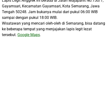
Lapis Legit Anggrek ini berada di Jalan Majapahit No.150/7,
Gayamsari, Kecamatan Gayamsari, Kota Semarang, Jawa
Tengah 50248. Jam bukanya mulai dari pukul 06:00 WIB
sampai dengan pukul 18:00 WIB.
Wisatawan yang mencari oleh-oleh di Semarang, bisa datang
ke beberapa tempat yang menjajakan lapis legit lezat
tersebut.
Google Maps
.