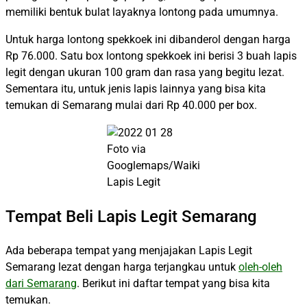
memiliki bentuk bulat layaknya lontong pada umumnya.
Untuk harga lontong spekkoek ini dibanderol dengan harga
Rp 76.000. Satu box lontong spekkoek ini berisi 3 buah lapis
legit dengan ukuran 100 gram dan rasa yang begitu lezat.
Sementara itu, untuk jenis lapis lainnya yang bisa kita
temukan di Semarang mulai dari Rp 40.000 per box.
Foto via
Googlemaps/Waiki
Lapis Legit
Tempat Beli Lapis Legit Semarang
Ada beberapa tempat yang menjajakan Lapis Legit
Semarang lezat dengan harga terjangkau untuk
oleh-oleh
dari Semarang
. Berikut ini daftar tempat yang bisa kita
temukan.