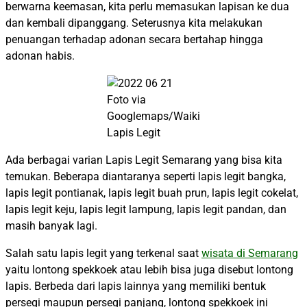
berwarna keemasan, kita perlu memasukan lapisan ke dua
dan kembali dipanggang. Seterusnya kita melakukan
penuangan terhadap adonan secara bertahap hingga
adonan habis.
Foto via
Googlemaps/Waiki
Lapis Legit
Ada berbagai varian Lapis Legit Semarang yang bisa kita
temukan. Beberapa diantaranya seperti lapis legit bangka,
lapis legit pontianak, lapis legit buah prun, lapis legit cokelat,
lapis legit keju, lapis legit lampung, lapis legit pandan, dan
masih banyak lagi.
Salah satu lapis legit yang terkenal saat
wisata di Semarang
yaitu lontong spekkoek atau lebih bisa juga disebut lontong
lapis. Berbeda dari lapis lainnya yang memiliki bentuk
persegi maupun persegi panjang, lontong spekkoek ini