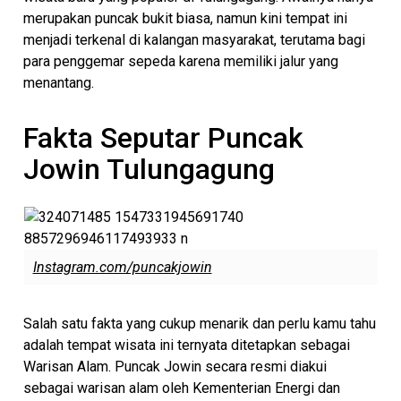
merupakan puncak bukit biasa, namun kini tempat ini
menjadi terkenal di kalangan masyarakat, terutama bagi
para penggemar sepeda karena memiliki jalur yang
menantang.
Fakta Seputar Puncak
Jowin Tulungagung
Instagram.com/puncakjowin
Salah satu fakta yang cukup menarik dan perlu kamu tahu
adalah tempat wisata ini ternyata ditetapkan sebagai
Warisan Alam. Puncak Jowin secara resmi diakui
sebagai warisan alam oleh Kementerian Energi dan