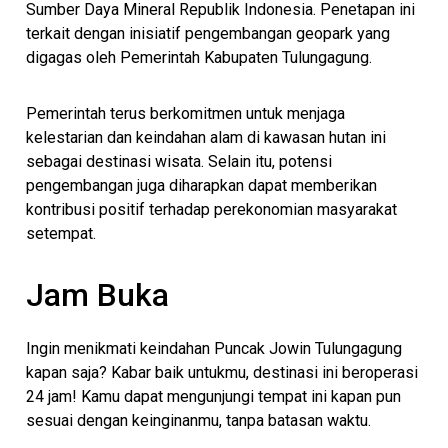
Sumber Daya Mineral Republik Indonesia. Penetapan ini
terkait dengan inisiatif pengembangan geopark yang
digagas oleh Pemerintah Kabupaten Tulungagung.
Pemerintah terus berkomitmen untuk menjaga
kelestarian dan keindahan alam di kawasan hutan ini
sebagai destinasi wisata. Selain itu, potensi
pengembangan juga diharapkan dapat memberikan
kontribusi positif terhadap perekonomian masyarakat
setempat.
Jam Buka
Ingin menikmati keindahan Puncak Jowin Tulungagung
kapan saja? Kabar baik untukmu, destinasi ini beroperasi
24 jam! Kamu dapat mengunjungi tempat ini kapan pun
sesuai dengan keinginanmu, tanpa batasan waktu.