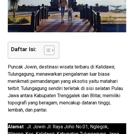
Daftar Isi:
Puncak Jowin, destinasi wisata terbaru di Kalidawir,
Tulungagung, menawarkan pengalaman luar biasa
menikmati pemandangan yang eksotis yaitu matahari
terbit. Tulungagung sendiri terletak di sisi selatan Pulau
Jawa antara Kabupaten Trenggalek dan Blitar, memiliki
topografi yang beragam, mencakup dataran tinggi,
lembah, dan pantai.
Alamat
: Jl. Jowin Jl. Raya Joho No.01, Nglegok,
Winong, Kec. Kalidawir, Kabupaten Tulungagung, Jawa