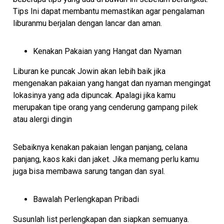
Tips Ini dapat membantu memastikan agar pengalaman
liburanmu berjalan dengan lancar dan aman.
Kenakan Pakaian yang Hangat dan Nyaman
Liburan ke puncak Jowin akan lebih baik jika
mengenakan pakaian yang hangat dan nyaman mengingat
lokasinya yang ada dipuncak. Apalagi jika kamu
merupakan tipe orang yang cenderung gampang pilek
atau alergi dingin
Sebaiknya kenakan pakaian lengan panjang, celana
panjang, kaos kaki dan jaket. Jika memang perlu kamu
juga bisa membawa sarung tangan dan syal.
Bawalah Perlengkapan Pribadi
Susunlah list perlengkapan dan siapkan semuanya.