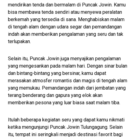
mendirikan tenda dan bermalam di Puncak Jowin. Kamu
bisa membawa tenda sendiri atau menyewa peralatan
berkemah yang tersedia di sana. Menghabiskan malam
di tengah alam dengan udara segar dan pemandangan
indah akan memberikan pengalaman yang seru dan tak
terlupakan.
Selain itu, Puncak Jowin juga menyajikan pengalaman
yang mengesankan pada malam hari. Dengan sinar bulan
dan bintang-bintang yang bersinar, kamu dapat
merasakan atmosfer romantis dan magis di tengah alam
yang memukau. Pemandangan indah dari jembatan yang
terang benderang dan gapura yang elok akan
memberikan pesona yang luar biasa saat malam tiba.
Itulah beberapa kegiatan seru yang dapat kamu nikmati
ketika mengunjungi Puncak Jowin Tulungagung. Selain
itu, tempat ini seringkali menjadi destinasi favorit bagi