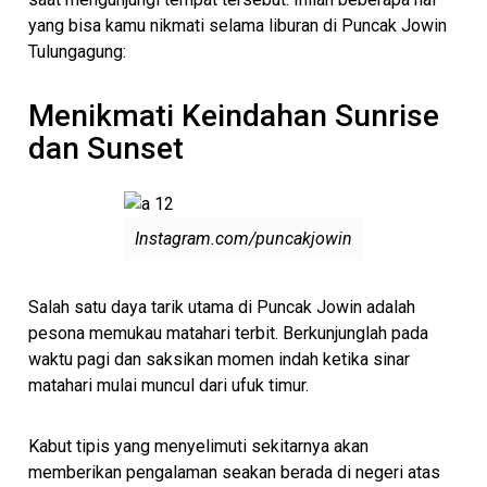
yang bisa kamu nikmati selama liburan di Puncak Jowin
Tulungagung:
Menikmati Keindahan Sunrise
dan Sunset
Instagram.com/puncakjowin
Salah satu daya tarik utama di Puncak Jowin adalah
pesona memukau matahari terbit. Berkunjunglah pada
waktu pagi dan saksikan momen indah ketika sinar
matahari mulai muncul dari ufuk timur.
Kabut tipis yang menyelimuti sekitarnya akan
memberikan pengalaman seakan berada di negeri atas