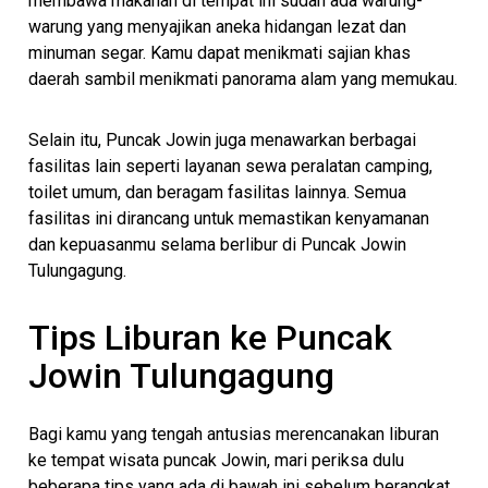
membawa makanan di tempat ini sudah ada warung-
warung yang menyajikan aneka hidangan lezat dan
minuman segar. Kamu dapat menikmati sajian khas
daerah sambil menikmati panorama alam yang memukau.
Selain itu, Puncak Jowin juga menawarkan berbagai
fasilitas lain seperti layanan sewa peralatan camping,
toilet umum, dan beragam fasilitas lainnya. Semua
fasilitas ini dirancang untuk memastikan kenyamanan
dan kepuasanmu selama berlibur di Puncak Jowin
Tulungagung.
Tips Liburan ke Puncak
Jowin Tulungagung
Bagi kamu yang tengah antusias merencanakan liburan
ke tempat wisata puncak Jowin, mari periksa dulu
beberapa tips yang ada di bawah ini sebelum berangkat.