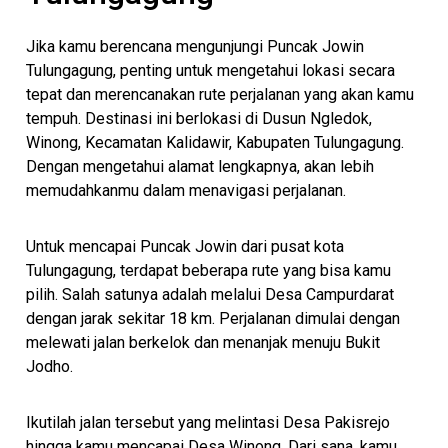
Jika kamu berencana mengunjungi Puncak Jowin
Tulungagung, penting untuk mengetahui lokasi secara
tepat dan merencanakan rute perjalanan yang akan kamu
tempuh. Destinasi ini berlokasi di Dusun Ngledok,
Winong, Kecamatan Kalidawir, Kabupaten Tulungagung.
Dengan mengetahui alamat lengkapnya, akan lebih
memudahkanmu dalam menavigasi perjalanan.
Untuk mencapai Puncak Jowin dari pusat kota
Tulungagung, terdapat beberapa rute yang bisa kamu
pilih. Salah satunya adalah melalui Desa Campurdarat
dengan jarak sekitar 18 km. Perjalanan dimulai dengan
melewati jalan berkelok dan menanjak menuju Bukit
Jodho.
Ikutilah jalan tersebut yang melintasi Desa Pakisrejo
hingga kamu mencapai Desa Winong. Dari sana, kamu