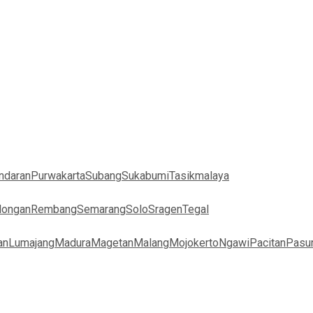
ndaran
Purwakarta
Subang
Sukabumi
Tasikmalaya
longan
Rembang
Semarang
Solo
Sragen
Tegal
an
Lumajang
Madura
Magetan
Malang
Mojokerto
Ngawi
Pacitan
Pasu