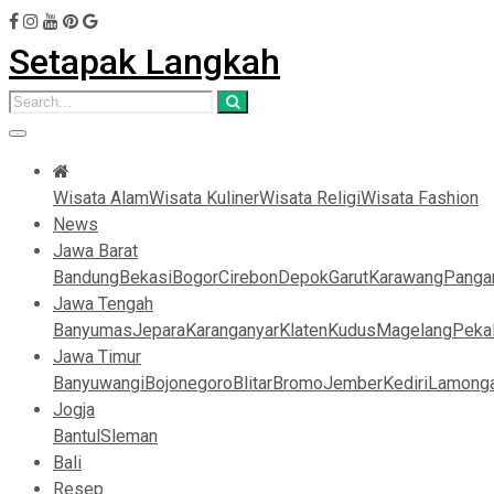
Setapak Langkah
Wisata Alam
Wisata Kuliner
Wisata Religi
Wisata Fashion
News
Jawa Barat
Bandung
Bekasi
Bogor
Cirebon
Depok
Garut
Karawang
Panga
Jawa Tengah
Banyumas
Jepara
Karanganyar
Klaten
Kudus
Magelang
Peka
Jawa Timur
Banyuwangi
Bojonegoro
Blitar
Bromo
Jember
Kediri
Lamong
Jogja
Bantul
Sleman
Bali
Resep