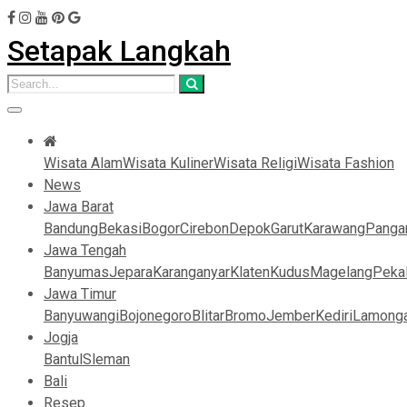
Setapak Langkah
Wisata Alam
Wisata Kuliner
Wisata Religi
Wisata Fashion
News
Jawa Barat
Bandung
Bekasi
Bogor
Cirebon
Depok
Garut
Karawang
Panga
Jawa Tengah
Banyumas
Jepara
Karanganyar
Klaten
Kudus
Magelang
Peka
Jawa Timur
Banyuwangi
Bojonegoro
Blitar
Bromo
Jember
Kediri
Lamong
Jogja
Bantul
Sleman
Bali
Resep