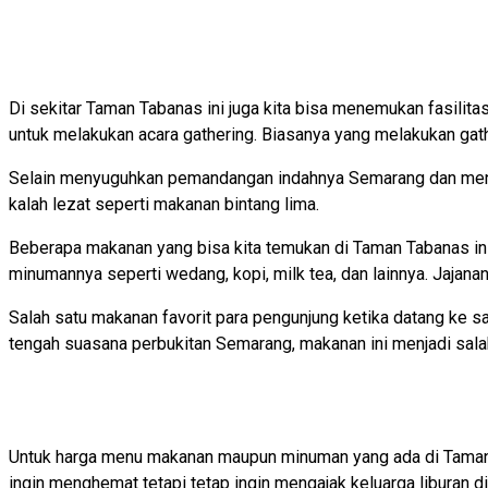
Di sekitar Taman Tabanas ini juga kita bisa menemukan fasilit
untuk melakukan acara gathering. Biasanya yang melakukan gat
Selain menyuguhkan pemandangan indahnya Semarang dan menjad
kalah lezat seperti makanan bintang lima.
Beberapa makanan yang bisa kita temukan di Taman Tabanas ini s
minumannya seperti wedang, kopi, milk tea, dan lainnya. Jajanan-
Salah satu makanan favorit para pengunjung ketika datang ke 
tengah suasana perbukitan Semarang, makanan ini menjadi sala
Untuk harga menu makanan maupun minuman yang ada di Taman Ta
ingin menghemat tetapi tetap ingin mengajak keluarga liburan d