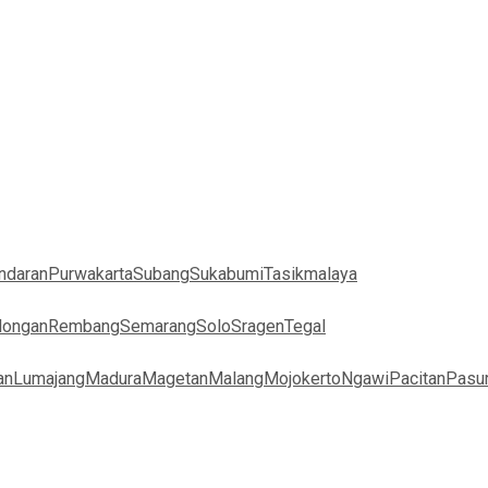
ndaran
Purwakarta
Subang
Sukabumi
Tasikmalaya
longan
Rembang
Semarang
Solo
Sragen
Tegal
an
Lumajang
Madura
Magetan
Malang
Mojokerto
Ngawi
Pacitan
Pasu