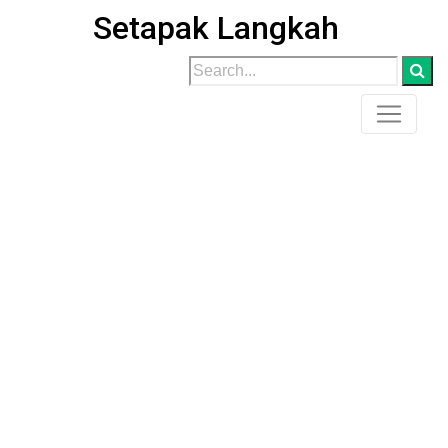
Wisata Banten
Setapak Langkah
Wisata Banten mengulas destinasi pariwisata Banten
seperti kulinernya, religinya, fashionnya, dan alamnya.