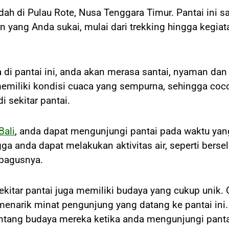
dah di Pulau Rote, Nusa Tenggara Timur. Pantai ini s
yang Anda sukai, mulai dari trekking hingga kegiata
di pantai ini, anda akan merasa santai, nyaman dan
memiliki kondisi cuaca yang sempurna, sehingga coc
i sekitar pantai.
Bali
, anda dapat mengunjungi pantai pada waktu yan
gga anda dapat melakukan aktivitas air, seperti berse
-bagusnya.
ekitar pantai juga memiliki budaya yang cukup unik. 
menarik minat pengunjung yang datang ke pantai ini.
entang budaya mereka ketika anda mengunjungi pantai