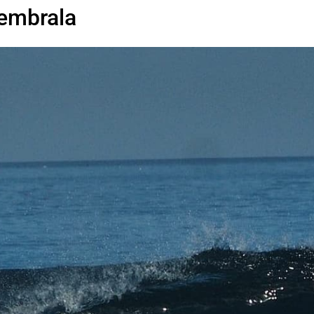
Nembrala