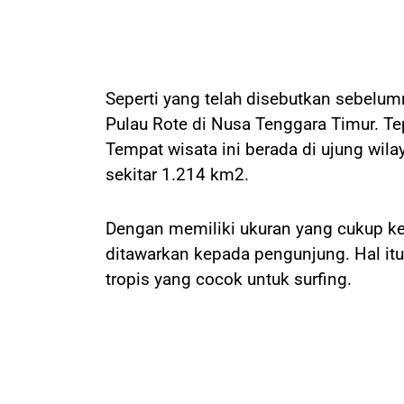
Seperti yang telah disebutkan sebelumn
Pulau Rote di Nusa Tenggara Timur. Tep
Tempat wisata ini berada di ujung wila
sekitar 1.214 km2.
Dengan memiliki ukuran yang cukup keci
ditawarkan kepada pengunjung. Hal itu 
tropis yang cocok untuk surfing.