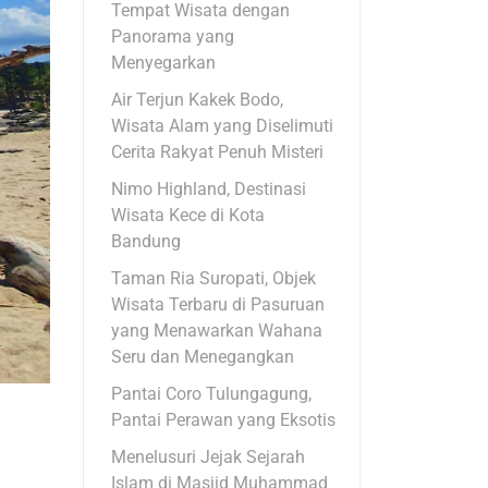
Tempat Wisata dengan
Panorama yang
Menyegarkan
Air Terjun Kakek Bodo,
Wisata Alam yang Diselimuti
Cerita Rakyat Penuh Misteri
Nimo Highland, Destinasi
Wisata Kece di Kota
Bandung
Taman Ria Suropati, Objek
Wisata Terbaru di Pasuruan
yang Menawarkan Wahana
Seru dan Menegangkan
Pantai Coro Tulungagung,
Pantai Perawan yang Eksotis
Menelusuri Jejak Sejarah
Islam di Masjid Muhammad