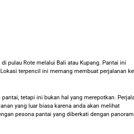
i pulau Rote melalui Bali atau Kupang. Pantai ini
l. Lokasi terpencil ini memang membuat perjalanan ke
pantai, tetapi ini bukan hal yang merepotkan. Perja
anan yang luar biasa karena anda akan melihat
engan pesona pantai yang diberkati dengan panoram