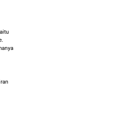
aitu
e.
 hanya
iran