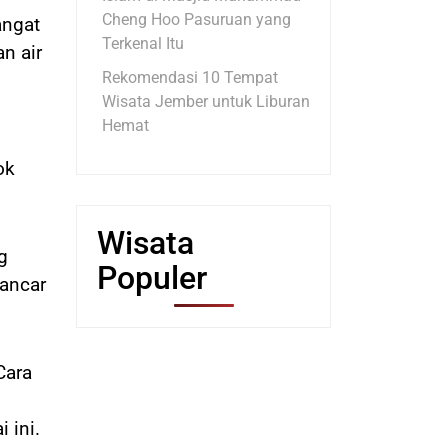
Cheng Hoo Pasuruan yang
angat
Terkenal Itu
n air
Rekomendasi 10 Tempat
Wisata Jember untuk Liburan
Hemat
ok
Wisata
g
Populer
lancar
Cara
 ini.