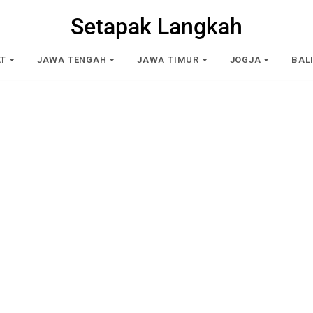
Setapak Langkah
AT
JAWA TENGAH
JAWA TIMUR
JOGJA
BAL