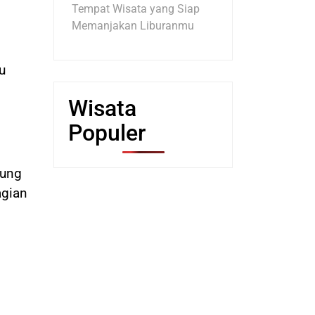
Tempat Wisata yang Siap
Memanjakan Liburanmu
u
Wisata
Populer
nung
agian