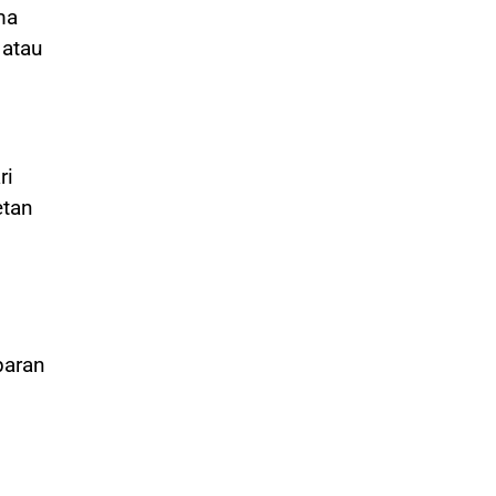
ma
 atau
ri
etan
paran