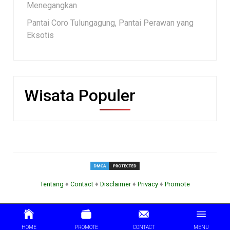
Menegangkan
Pantai Coro Tulungagung, Pantai Perawan yang
Eksotis
Wisata Populer
Tentang
♦
Contact
♦
Disclaimer
♦
Privacy
♦
Promote
HOME
PROMOTE
CONTACT
MENU