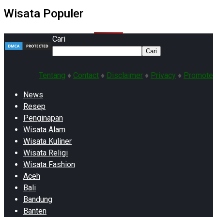
Wisata Populer
Cari
Cari
Tentang
♦
Contact
♦
Disclaimer
♦
Privacy
♦
Promote
News
Resep
Penginapan
Wisata Alam
Wisata Kuliner
Wisata Religi
Wisata Fashion
Aceh
Bali
Bandung
Banten