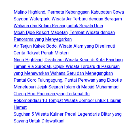
Malino Highland, Permata Kebanggaan Kabupaten Gowa
Saygon Waterpark, Wisata Air Terbaru dengan Beragam
Wahana dan Kolam Renang untuk Segala Usia
Mbah Djoe Resort Magetan, Tempat Wisata dengan
Panorama yang Menyegarkan
Air Terjun Kakek Bodo, Wisata Alam yang Diselimuti
Cerita Rakyat Penuh Misteri
Nimo Highland, Destinasi Wisata Kece di Kota Bandung
Taman Ria Suropati, Objek Wisata Terbaru di Pasuruan
yang Menawarkan Wahana Seru dan Menegangkan
Pantai Coro Tulungagung, Pantai Perawan yang Eksotis
Menelusuri Jejak Sejarah Islam di Masjid Muhammad
Cheng Hoo Pasuruan yang Terkenal Itu
Rekomendasi 10 Tempat Wisata Jember untuk Liburan
Hemat
Suguhan 5 Wisata Kuliner Pecel Legendaris Blitar yang
Sayang Untuk Dilewatkan!