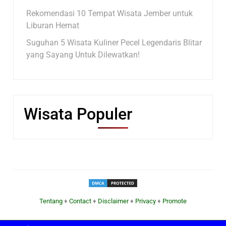
Rekomendasi 10 Tempat Wisata Jember untuk
Liburan Hemat
Suguhan 5 Wisata Kuliner Pecel Legendaris Blitar
yang Sayang Untuk Dilewatkan!
Wisata Populer
Tentang
♦
Contact
♦
Disclaimer
♦
Privacy
♦
Promote