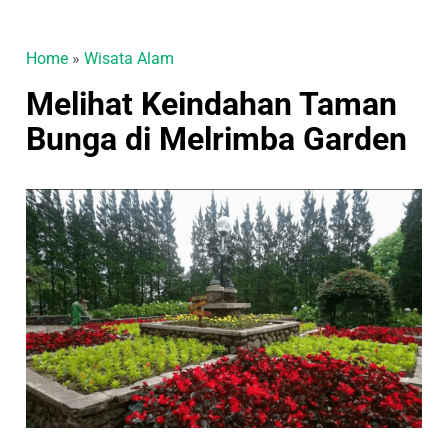
Home
»
Wisata Alam
Melihat Keindahan Taman
Bunga di Melrimba Garden