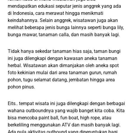
mendapatkan edukasi seputar jenis anggrek yang ada
di Indonesia, cara merawat hingga menikmati
keindahannya. Selain anggrek, wisatawan juga akan
melihat beberapa jenis bunga lainnya seperti bunga lily,
bunga mawar, tanaman calla, dan masih banyak lagi.
Tidak hanya sekedar tanaman hias saja, taman bungi
ini juga dilengkapi dengan kawasan aneka tanaman
herbal. Wisatawan akan dimanjakan oleh aneka spot
foto kekinian mulai dari area tanaman gurun, rumah
pohon, tugu selamat datang, jembatan hingga area
pohon pinus.
Eits.. tempat wisata ini juga dilengkapi dengan berbagai
wahana outboundnya yang wajib banget kita coba. Kita
bisa mencoba paint ball, fun boat, high rope, atau
berkeliling menggunakan ATV dan masih banyak lagi.
Ada pula aktivitas outbound yang diperuntukan bagi