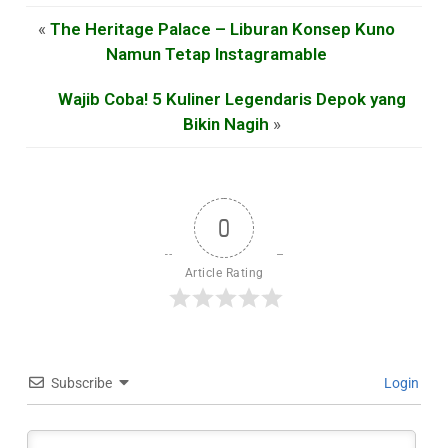
«
The Heritage Palace – Liburan Konsep Kuno
Namun Tetap Instagramable
Wajib Coba! 5 Kuliner Legendaris Depok yang
Bikin Nagih
»
0
Article Rating
Subscribe
Login