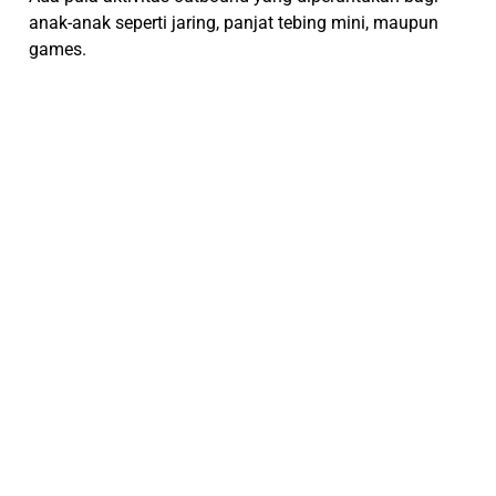
anak-anak seperti jaring, panjat tebing mini, maupun
games.