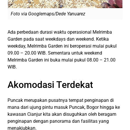
Foto via Googlemaps/Dede Yanuarez
Ada perbedaan durasi waktu operasional Melrimba
Garden pada saat weekdays dan weekend. Ketika
weekday, Melrimba Garden ini beroperasi mulai pukul
09.00 – 20.00 WIB. Sementara untuk weekend
Melrimba Garden ini buka mulai pukul 08.00 – 21.00
WIB.
Akomodasi Terdekat
Puncak merupakan pusatnya tempat penginapan di
mana dari ujung pintu masuk Puncak, Bogor hingga ke
kawasan Cianjur kita akan disuguhkan oleh beragam
penginapan dengan panorama dan fasilitas yang
menakjubkan.