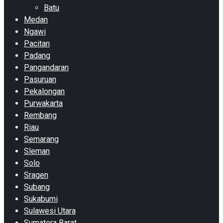
Batu
Medan
Ngawi
Pacitan
Padang
Pangandaran
Pasuruan
Pekalongan
Purwakarta
Rembang
Riau
Semarang
Sleman
Solo
Sragen
Subang
Sukabumi
Sulawesi Utara
Sumatera Barat