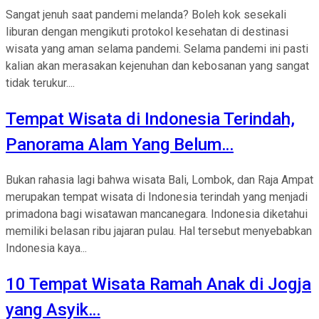
Sangat jenuh saat pandemi melanda? Boleh kok sesekali
liburan dengan mengikuti protokol kesehatan di destinasi
wisata yang aman selama pandemi. Selama pandemi ini pasti
kalian akan merasakan kejenuhan dan kebosanan yang sangat
tidak terukur....
Tempat Wisata di Indonesia Terindah,
Panorama Alam Yang Belum…
Bukan rahasia lagi bahwa wisata Bali, Lombok, dan Raja Ampat
merupakan tempat wisata di Indonesia terindah yang menjadi
primadona bagi wisatawan mancanegara. Indonesia diketahui
memiliki belasan ribu jajaran pulau. Hal tersebut menyebabkan
Indonesia kaya...
10 Tempat Wisata Ramah Anak di Jogja
yang Asyik…