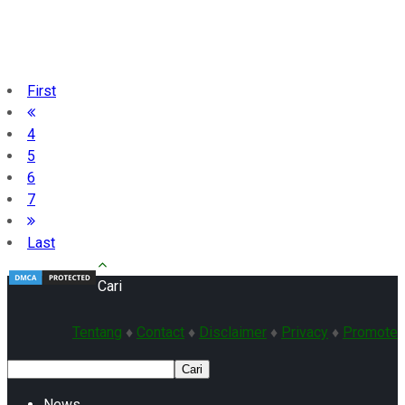
First
4
5
6
7
Last
Cari
Tentang
♦
Contact
♦
Disclaimer
♦
Privacy
♦
Promote
Cari
News