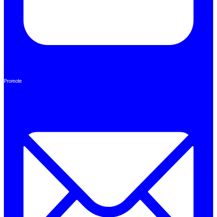
Promote