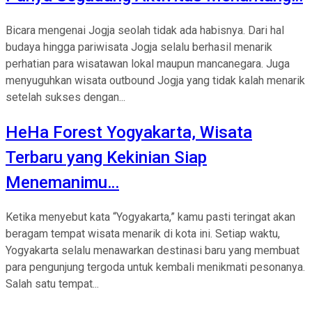
Bicara mengenai Jogja seolah tidak ada habisnya. Dari hal
budaya hingga pariwisata Jogja selalu berhasil menarik
perhatian para wisatawan lokal maupun mancanegara. Juga
menyuguhkan wisata outbound Jogja yang tidak kalah menarik
setelah sukses dengan...
HeHa Forest Yogyakarta, Wisata
Terbaru yang Kekinian Siap
Menemanimu…
Ketika menyebut kata “Yogyakarta,” kamu pasti teringat akan
beragam tempat wisata menarik di kota ini. Setiap waktu,
Yogyakarta selalu menawarkan destinasi baru yang membuat
para pengunjung tergoda untuk kembali menikmati pesonanya.
Salah satu tempat...