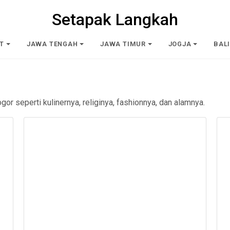
Setapak Langkah
T
JAWA TENGAH
JAWA TIMUR
JOGJA
BAL
r seperti kulinernya, religinya, fashionnya, dan alamnya.