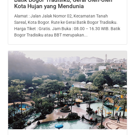
Kota Hujan yang Mendunia
Alamat : Jalan Jalak Nomor 02, Kecamatan Tanah
Sareal, Kota Bogor. Rute ke Gerai Batik Bogor Tradisiku.
Harga Tiket : Gratis. Jam Buka : 08.00 – 16.30 WIB. Batik
Bogor Tradisiku atau BBT merupakan...