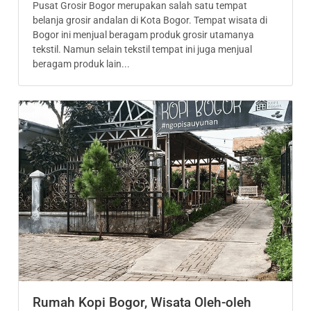
Pusat Grosir Bogor merupakan salah satu tempat
belanja grosir andalan di Kota Bogor. Tempat wisata di
Bogor ini menjual beragam produk grosir utamanya
tekstil. Namun selain tekstil tempat ini juga menjual
beragam produk lain...
Rumah Kopi Bogor, Wisata Oleh-oleh