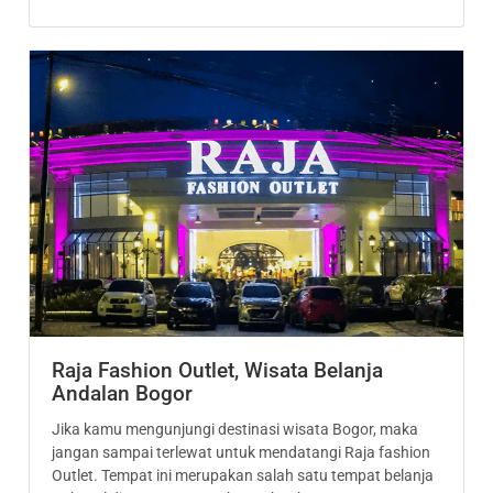
Raja Fashion Outlet, Wisata Belanja
Andalan Bogor
Jika kamu mengunjungi destinasi wisata Bogor, maka
jangan sampai terlewat untuk mendatangi Raja fashion
Outlet. Tempat ini merupakan salah satu tempat belanja