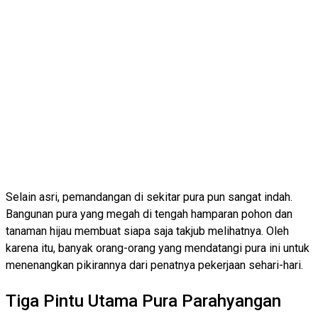
Selain asri, pemandangan di sekitar pura pun sangat indah.
Bangunan pura yang megah di tengah hamparan pohon dan
tanaman hijau membuat siapa saja takjub melihatnya. Oleh
karena itu, banyak orang-orang yang mendatangi pura ini untuk
menenangkan pikirannya dari penatnya pekerjaan sehari-hari.
Tiga Pintu Utama Pura Parahyangan