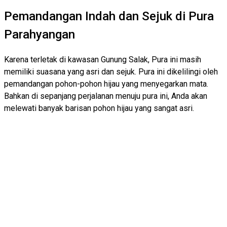
Pemandangan Indah dan Sejuk di Pura
Parahyangan
Karena terletak di kawasan Gunung Salak, Pura ini masih
memiliki suasana yang asri dan sejuk. Pura ini dikelilingi oleh
pemandangan pohon-pohon hijau yang menyegarkan mata.
Bahkan di sepanjang perjalanan menuju pura ini, Anda akan
melewati banyak barisan pohon hijau yang sangat asri.