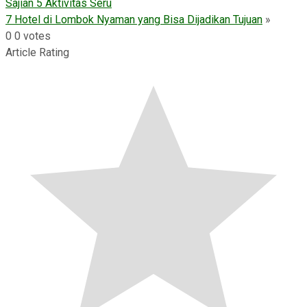
Sajian 5 Aktivitas Seru
7 Hotel di Lombok Nyaman yang Bisa Dijadikan Tujuan
»
0
0
votes
Article Rating