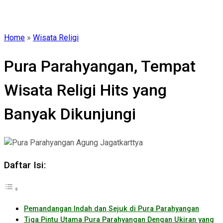
Home
»
Wisata Religi
Pura Parahyangan, Tempat
Wisata Religi Hits yang
Banyak Dikunjungi
Daftar Isi:
Pemandangan Indah dan Sejuk di Pura Parahyangan
Tiga Pintu Utama Pura Parahyangan Dengan Ukiran yang