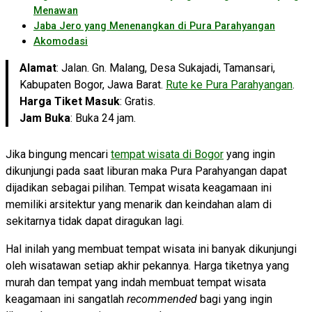
Menawan
Jaba Jero yang Menenangkan di Pura Parahyangan
Akomodasi
Alamat
: Jalan. Gn. Malang, Desa Sukajadi, Tamansari,
Kabupaten Bogor, Jawa Barat.
Rute ke Pura Parahyangan
.
Harga Tiket Masuk
: Gratis.
Jam Buka
: Buka 24 jam.
Jika bingung mencari
tempat wisata di Bogor
yang ingin
dikunjungi pada saat liburan maka Pura Parahyangan dapat
dijadikan sebagai pilihan. Tempat wisata keagamaan ini
memiliki arsitektur yang menarik dan keindahan alam di
sekitarnya tidak dapat diragukan lagi.
Hal inilah yang membuat tempat wisata ini banyak dikunjungi
oleh wisatawan setiap akhir pekannya. Harga tiketnya yang
murah dan tempat yang indah membuat tempat wisata
keagamaan ini sangatlah
recommended
bagi yang ingin