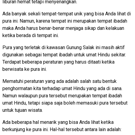
liburan hemat tetapi menyenangkan.
Ada banyak sekali tempat-tempat unik yang bisa Anda lihat di
pura ini. Namun, karena tempat ini merupakan tempat ibadah
maka Anda harus benar-benar menjaga sikap dan kelakuan
ketika berada di tempat ini.
Pura yang terletak di kawasan Gunung Salak ini masih aktif
digunakan sebagai tempat ibadah untuk umat Hindu sekitar.
Terdapat beberapa peraturan yang harus ditaati ketika
berwisata ke pura ini.
Mematuhi peraturan yang ada adalah salah satu bentuk
penghormatan kita terhadap umat Hindu yang ada di sana.
Namun walaupun pura tersebut merupakan tempat ibadah
umat Hindu, tetapi siapa saja boleh memasuki pura tersebut
untuk tujuan wisata.
Ada beberapa hal menarik yang bisa Anda lihat ketika
berkunjung ke pura ini. Hal-hal tersebut antara lain adalah: