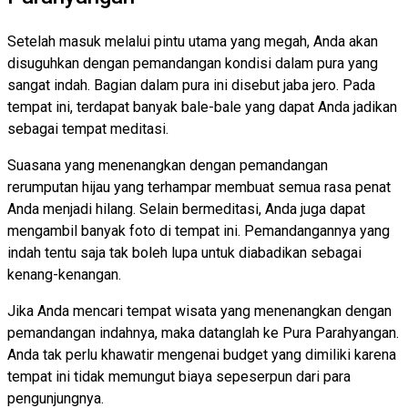
Setelah masuk melalui pintu utama yang megah, Anda akan
disuguhkan dengan pemandangan kondisi dalam pura yang
sangat indah. Bagian dalam pura ini disebut jaba jero. Pada
tempat ini, terdapat banyak bale-bale yang dapat Anda jadikan
sebagai tempat meditasi.
Suasana yang menenangkan dengan pemandangan
rerumputan hijau yang terhampar membuat semua rasa penat
Anda menjadi hilang. Selain bermeditasi, Anda juga dapat
mengambil banyak foto di tempat ini. Pemandangannya yang
indah tentu saja tak boleh lupa untuk diabadikan sebagai
kenang-kenangan.
Jika Anda mencari tempat wisata yang menenangkan dengan
pemandangan indahnya, maka datanglah ke Pura Parahyangan.
Anda tak perlu khawatir mengenai budget yang dimiliki karena
tempat ini tidak memungut biaya sepeserpun dari para
pengunjungnya.