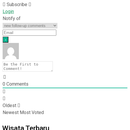
Subscribe
Login
Notify of
0
Comments
Oldest
Newest
Most Voted
Wisata Terbaru