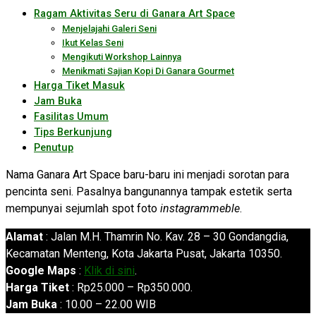
Ragam Aktivitas Seru di Ganara Art Space
Menjelajahi Galeri Seni
Ikut Kelas Seni
Mengikuti Workshop Lainnya
Menikmati Sajian Kopi Di Ganara Gourmet
Harga Tiket Masuk
Jam Buka
Fasilitas Umum
Tips Berkunjung
Penutup
Nama Ganara Art Space baru-baru ini menjadi sorotan para
pencinta seni. Pasalnya bangunannya tampak estetik serta
mempunyai sejumlah spot foto
instagrammeble
.
Alamat
: Jalan M.H. Thamrin No. Kav. 28 – 30 Gondangdia,
Kecamatan Menteng, Kota Jakarta Pusat, Jakarta 10350.
Google Maps
:
Klik di sini
.
Harga Tiket
: Rp25.000 – Rp350.000.
Jam Buka
: 10.00 – 22.00 WIB