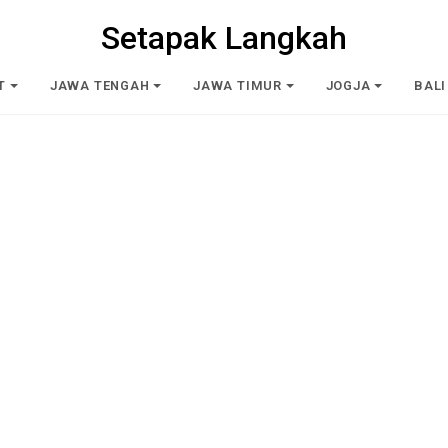
Setapak Langkah
T
JAWA TENGAH
JAWA TIMUR
JOGJA
BALI