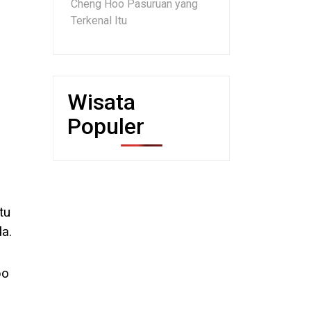
Cheng Hoo Pasuruan yang
Terkenal Itu
Wisata
Populer
tu
a.
po