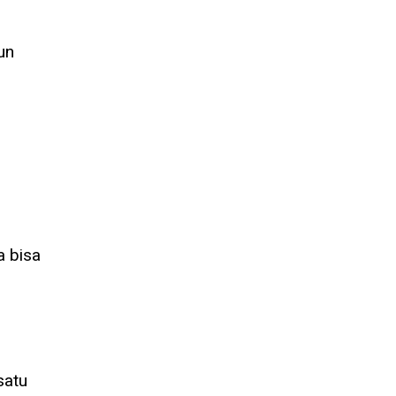
un
a bisa
satu