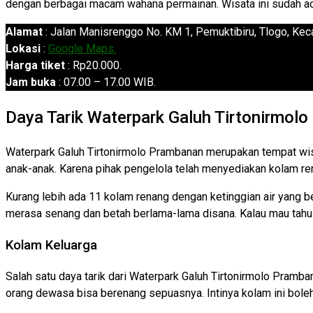
dengan berbagai macam wahana permainan. Wisata ini sudah ada
Alamat
: Jalan Manisrenggo No. KM 1, Pemuktibiru, Tlogo, K
Lokasi
:
Google Maps.
Harga tiket
: Rp20.000.
Jam buka
: 07.00 – 17.00 WIB.
Daya Tarik Waterpark Galuh Tirtonirmol
Waterpark Galuh Tirtonirmolo Prambanan merupakan tempat wisat
anak-anak. Karena pihak pengelola telah menyediakan kolam ren
Kurang lebih ada 11 kolam renang dengan ketinggian air yang 
merasa senang dan betah berlama-lama disana. Kalau mau tahu
Kolam Keluarga
Salah satu daya tarik dari Waterpark Galuh Tirtonirmolo Pramba
orang dewasa bisa berenang sepuasnya. Intinya kolam ini bole