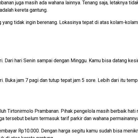
banan juga masih ada wahana lainnya. Tenang saja, letaknya tida
adalah kereta gantung.
g yang tidak ingin berenang. Lokasinya tepat di atas kolam-kola
i. Dari hari Senin sampai dengan Minggu. Kamu bisa datang kesin
i. Buka jam 7 pagi dan tutup tepat jam 5 sore. Lebih dari itu tem
Galuh Tirtonirmolo Prambanan. Pihak pengelola masih berbaik ha
rga tersebut belum termasuk tarif parkir dan wahana permainanny
embayar Rp10.000. Dengan harga segitu kamu sudah bisa menikm