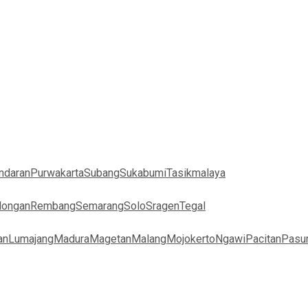
ndaran
Purwakarta
Subang
Sukabumi
Tasikmalaya
longan
Rembang
Semarang
Solo
Sragen
Tegal
an
Lumajang
Madura
Magetan
Malang
Mojokerto
Ngawi
Pacitan
Pasu