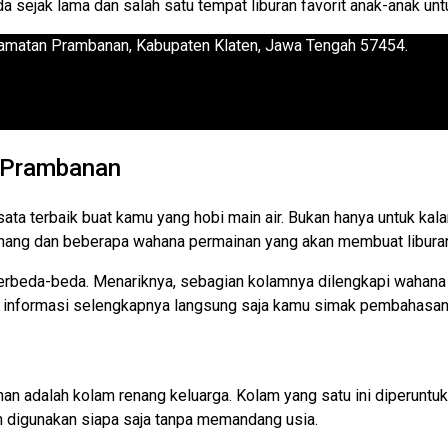
 sejak lama dan salah satu tempat liburan favorit anak-anak un
ecamatan Prambanan, Kabupaten Klaten, Jawa Tengah 57454.
o Prambanan
a terbaik buat kamu yang hobi main air. Bukan hanya untuk kala
ang dan beberapa wahana permainan yang akan membuat liburan si
berbeda-beda. Menariknya, sebagian kolamnya dilengkapi wahana 
 informasi selengkapnya langsung saja kamu simak pembahasan b
nan adalah kolam renang keluarga. Kolam yang satu ini diperuntuk
h digunakan siapa saja tanpa memandang usia.