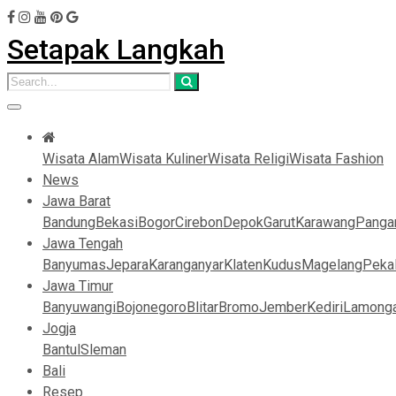
Setapak Langkah
Wisata Alam
Wisata Kuliner
Wisata Religi
Wisata Fashion
News
Jawa Barat
Bandung
Bekasi
Bogor
Cirebon
Depok
Garut
Karawang
Panga
Jawa Tengah
Banyumas
Jepara
Karanganyar
Klaten
Kudus
Magelang
Peka
Jawa Timur
Banyuwangi
Bojonegoro
Blitar
Bromo
Jember
Kediri
Lamong
Jogja
Bantul
Sleman
Bali
Resep