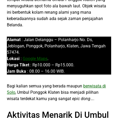
menyuguhkan spot foto ala bawah laut. Objek wisata
ini berbentuk kolam renang alami yang mana
keberadaannya sudah ada sejak zaman penjajahan
Belanda.
Alamat
: Jalan Delanggu – Polanharjo No. Ds,
Jeblogan, Ponggok, Polanharjo, Klaten, Jawa Tengah
57474.
Lokasi
:
Google Maps
.
Harga Tiket
: Rp10.000 – Rp15.000.
Jam Buka
: 08.00 – 16.00 WIB.
Bagi kalian semua yang berada maupun
berwisata di
Solo
, Umbul Ponggok Klaten bisa menjadi pilihan
wisata terdekat kamu yang sangat
epic dong
….
Aktivitas Menarik Di Umbul