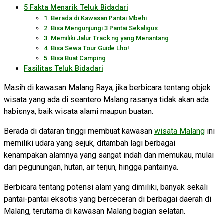
5 Fakta Menarik Teluk Bidadari
1. Berada di Kawasan Pantai Mbehi
2. Bisa Mengunjungi 3 Pantai Sekaligus
3. Memiliki Jalur Tracking yang Menantang
4. Bisa Sewa Tour Guide Lho!
5. Bisa Buat Camping
Fasilitas Teluk Bidadari
Masih di kawasan Malang Raya, jika berbicara tentang objek
wisata yang ada di seantero Malang rasanya tidak akan ada
habisnya, baik wisata alami maupun buatan.
Berada di dataran tinggi membuat kawasan
wisata Malang
ini
memiliki udara yang sejuk, ditambah lagi berbagai
kenampakan alamnya yang sangat indah dan memukau, mulai
dari pegunungan, hutan, air terjun, hingga pantainya.
Berbicara tentang potensi alam yang dimiliki, banyak sekali
pantai-pantai eksotis yang berceceran di berbagai daerah di
Malang, terutama di kawasan Malang bagian selatan.