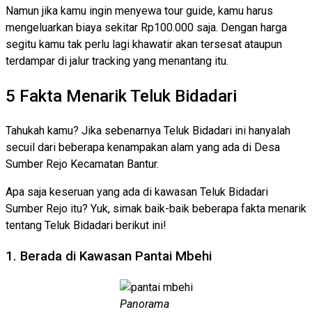
Namun jika kamu ingin menyewa tour guide, kamu harus
mengeluarkan biaya sekitar Rp100.000 saja. Dengan harga
segitu kamu tak perlu lagi khawatir akan tersesat ataupun
terdampar di jalur tracking yang menantang itu.
5 Fakta Menarik Teluk Bidadari
Tahukah kamu? Jika sebenarnya Teluk Bidadari ini hanyalah
secuil dari beberapa kenampakan alam yang ada di Desa
Sumber Rejo Kecamatan Bantur.
Apa saja keseruan yang ada di kawasan Teluk Bidadari
Sumber Rejo itu? Yuk, simak baik-baik beberapa fakta menarik
tentang Teluk Bidadari berikut ini!
1. Berada di Kawasan Pantai Mbehi
Panorama