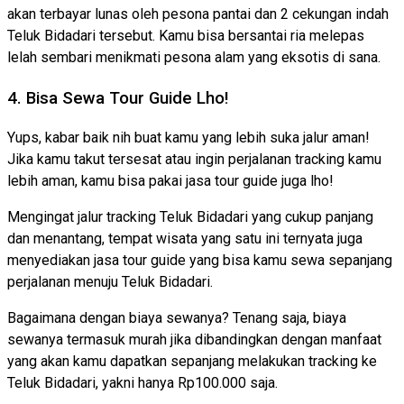
akan terbayar lunas oleh pesona pantai dan 2 cekungan indah
Teluk Bidadari tersebut. Kamu bisa bersantai ria melepas
lelah sembari menikmati pesona alam yang eksotis di sana.
4. Bisa Sewa Tour Guide Lho!
Yups, kabar baik nih buat kamu yang lebih suka jalur aman!
Jika kamu takut tersesat atau ingin perjalanan tracking kamu
lebih aman, kamu bisa pakai jasa tour guide juga lho!
Mengingat jalur tracking Teluk Bidadari yang cukup panjang
dan menantang, tempat wisata yang satu ini ternyata juga
menyediakan jasa tour guide yang bisa kamu sewa sepanjang
perjalanan menuju Teluk Bidadari.
Bagaimana dengan biaya sewanya? Tenang saja, biaya
sewanya termasuk murah jika dibandingkan dengan manfaat
yang akan kamu dapatkan sepanjang melakukan tracking ke
Teluk Bidadari, yakni hanya Rp100.000 saja.