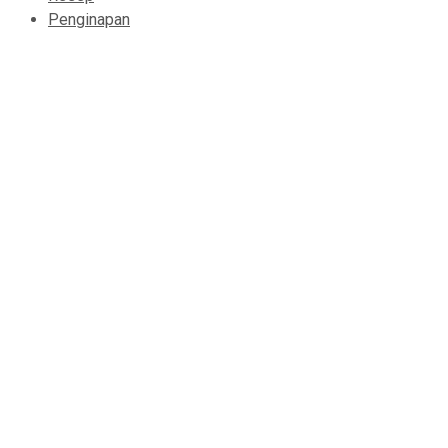
Penginapan