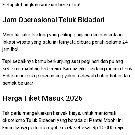
Setapak Langkah rangkum berikut ini!
Jam Operasional Teluk Bidadari
Memiliki jalur tracking yang cukup panjang dan menantang,
lokasi wisata yang satu ini ternyata dibuka penuh selama 24
jam lho!
Tapi sebaiknya kamu berkunjung saat pagi hari dan pulang
sebelum matahari terbenam. Karena jalur tracking menuju teluk
Bidadari ini cukup menantang yakni melewati hutan-hutan dan
semak belukar.
Harga Tiket Masuk 2026
Tak perlu mengeluarkan banyak biaya, untuk menikmati
eksotisme Teluk Bidadari yang berada di Pantai Mbehi ini
kamu hanya perlu merogoh kocek sebesar Rp 10.000 saja.