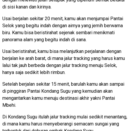
di sisi kanan dan kirinya.
Usai berjalan sekitar 20 menit, kamu akan menjumpai Pantai
Selok yang begitu indah dengan airnya yang jernih berwarna
biru. Kamu bisa beristirahat sejenak sembari menikmati
panorama alam yang begitu indah di sana.
Usai beristirahat, kamu bisa melanjutkan perjalanan dengan
berjalan ke arah barat, di mana jalur tracking yang harus kamu
lalui tak jauh berbeda dengan jalur tracking menuju Selok,
hanya saja sedikit lebih rimbun.
Setelah berjalan sekitar 15 menit, barulah kamu akan sampai
di pinggiran Pantai Kondang Sugu yang kemudian akan
mengantarkan kamu menuju destinasi akhir yakni Pantai
Mbehi.
Di Kondang Sugu itulah jalur tracking mulai sedikit menantang,
di mana kamu harus menyeberangi semacam sungai yang
terbentuk dari deburan ombak Kondang Sugu.