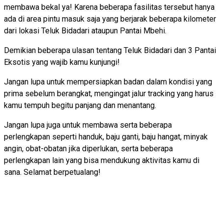
membawa bekal ya! Karena beberapa fasilitas tersebut hanya
ada di area pintu masuk saja yang berjarak beberapa kilometer
dari lokasi Teluk Bidadari ataupun Pantai Mbehi.
Demikian beberapa ulasan tentang Teluk Bidadari dan 3 Pantai
Eksotis yang wajib kamu kunjungi!
Jangan lupa untuk mempersiapkan badan dalam kondisi yang
prima sebelum berangkat, mengingat jalur tracking yang harus
kamu tempuh begitu panjang dan menantang.
Jangan lupa juga untuk membawa serta beberapa
perlengkapan seperti handuk, baju ganti, baju hangat, minyak
angin, obat-obatan jika diperlukan, serta beberapa
perlengkapan lain yang bisa mendukung aktivitas kamu di
sana. Selamat berpetualang!