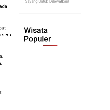
Sayang Untuk Dilewatkan!
 ada
but
Wisata
a seru
Populer
tu.
.
t