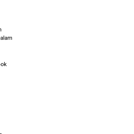
n
 alam
pok