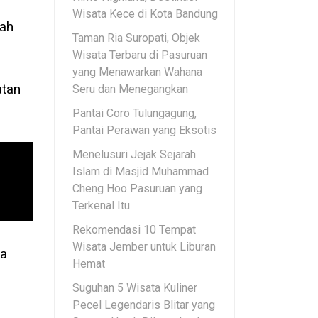
Wisata Kece di Kota Bandung
ah
Taman Ria Suropati, Objek
Wisata Terbaru di Pasuruan
yang Menawarkan Wahana
atan
Seru dan Menegangkan
Pantai Coro Tulungagung,
Pantai Perawan yang Eksotis
.
Menelusuri Jejak Sejarah
Islam di Masjid Muhammad
Cheng Hoo Pasuruan yang
Terkenal Itu
Rekomendasi 10 Tempat
Wisata Jember untuk Liburan
ta
Hemat
Suguhan 5 Wisata Kuliner
Pecel Legendaris Blitar yang