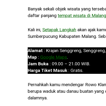
Banyak sekali objek wisata yang terseb
daftar panjang
tempat wisata di Malan
Kali ini,
Setapak Langkah
akan ajak kamu
Sumberpucung Kabupaten Malang. Sebu
Alamat
: Krajan Senggreng, Senggreng
Map
:
Google Maps
.
Jam Buka
: 09.00 – 21.00 WIB.
Harga Tiket Masuk
: Gratis.
Pernahkah kamu mendengar Rowo Kla
berupa waduk atau danau buatan yang 
dalamnya.