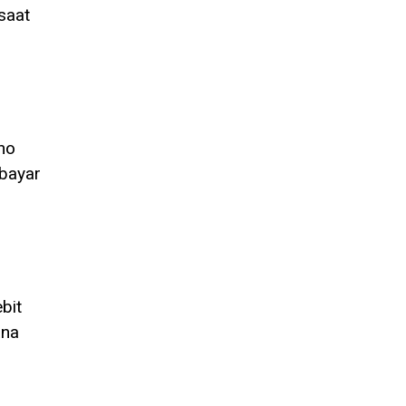
saat
ho
mbayar
bit
ana