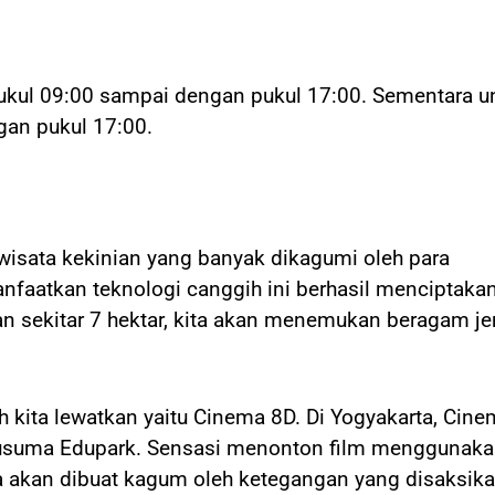
 pukul 09:00 sampai dengan pukul 17:00. Sementara u
gan pukul 17:00.
isata kekinian yang banyak dikagumi oleh para
faatkan teknologi canggih ini berhasil menciptaka
n sekitar 7 hektar, kita akan menemukan beragam je
h kita lewatkan yaitu Cinema 8D. Di Yogyakarta, Cin
 Kusuma Edupark. Sensasi menonton film menggunak
ita akan dibuat kagum oleh ketegangan yang disaksika