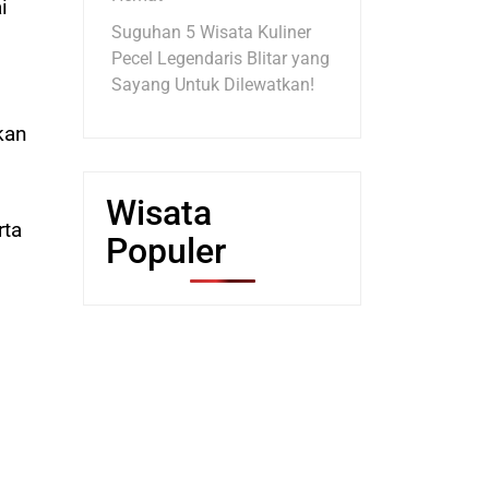
i
Suguhan 5 Wisata Kuliner
Pecel Legendaris Blitar yang
Sayang Untuk Dilewatkan!
kan
Wisata
rta
Populer