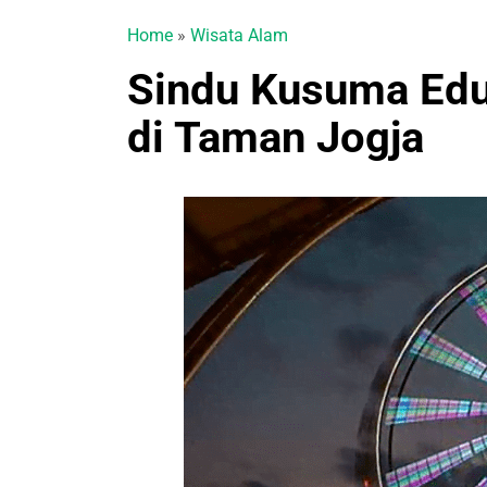
Home
»
Wisata Alam
Sindu Kusuma Edu
di Taman Jogja