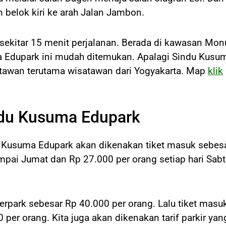
n belok kiri ke arah Jalan Jambon.
 sekitar 15 menit perjalanan. Berada di kawasan Mo
Edupark ini mudah ditemukan. Apalagi Sindu Kusu
satawan terutama wisatawan dari Yogyakarta. Map
klik
ndu Kusuma Edupark
u Kusuma Edupark akan dikenakan tiket masuk sebes
mpai Jumat dan Rp 27.000 per orang setiap hari Sabt
erpark sebesar Rp 40.000 per orang. Lalu tiket masu
 per orang. Kita juga akan dikenakan tarif parkir yan