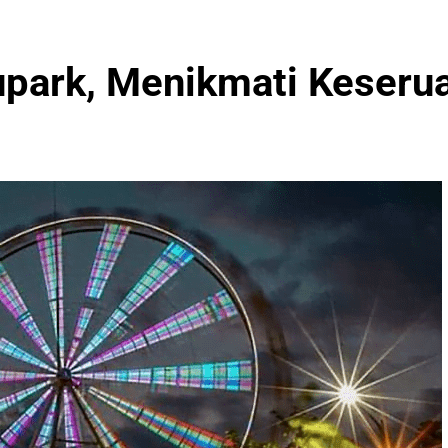
park, Menikmati Keseru