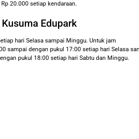
 Rp 20.000 setiap kendaraan.
u Kusuma Edupark
etiap hari Selasa sampai Minggu. Untuk jam
:00 sampai dengan pukul 17:00 setiap hari Selasa sa
engan pukul 18:00 setiap hari Sabtu dan Minggu.