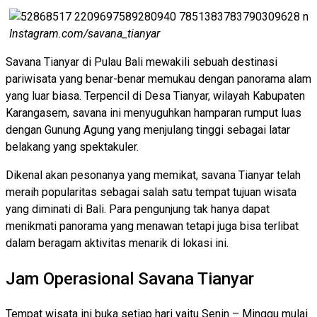
Instagram.com/savana_tianyar
Savana Tianyar di Pulau Bali mewakili sebuah destinasi
pariwisata yang benar-benar memukau dengan panorama alam
yang luar biasa. Terpencil di Desa Tianyar, wilayah Kabupaten
Karangasem, savana ini menyuguhkan hamparan rumput luas
dengan Gunung Agung yang menjulang tinggi sebagai latar
belakang yang spektakuler.
Dikenal akan pesonanya yang memikat, savana Tianyar telah
meraih popularitas sebagai salah satu tempat tujuan wisata
yang diminati di Bali. Para pengunjung tak hanya dapat
menikmati panorama yang menawan tetapi juga bisa terlibat
dalam beragam aktivitas menarik di lokasi ini.
Jam Operasional Savana Tianyar
Tempat wisata ini buka setiap hari yaitu Senin – Minggu mulai