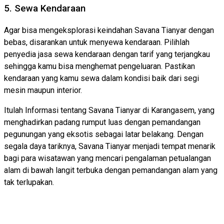
5. Sewa Kendaraan
Agar bisa mengeksplorasi keindahan Savana Tianyar dengan
bebas, disarankan untuk menyewa kendaraan. Pilihlah
penyedia jasa sewa kendaraan dengan tarif yang terjangkau
sehingga kamu bisa menghemat pengeluaran. Pastikan
kendaraan yang kamu sewa dalam kondisi baik dari segi
mesin maupun interior.
Itulah Informasi tentang Savana Tianyar di Karangasem, yang
menghadirkan padang rumput luas dengan pemandangan
pegunungan yang eksotis sebagai latar belakang. Dengan
segala daya tariknya, Savana Tianyar menjadi tempat menarik
bagi para wisatawan yang mencari pengalaman petualangan
alam di bawah langit terbuka dengan pemandangan alam yang
tak terlupakan.