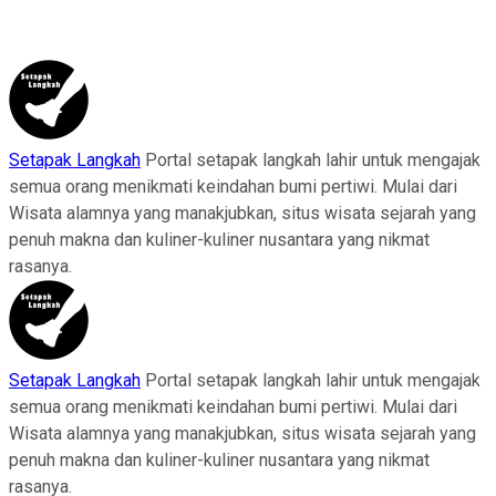
Setapak Langkah
Portal setapak langkah lahir untuk mengajak
semua orang menikmati keindahan bumi pertiwi. Mulai dari
Wisata alamnya yang manakjubkan, situs wisata sejarah yang
penuh makna dan kuliner-kuliner nusantara yang nikmat
rasanya.
Setapak Langkah
Portal setapak langkah lahir untuk mengajak
semua orang menikmati keindahan bumi pertiwi. Mulai dari
Wisata alamnya yang manakjubkan, situs wisata sejarah yang
penuh makna dan kuliner-kuliner nusantara yang nikmat
rasanya.