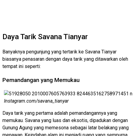
Daya Tarik Savana Tianyar
Banyaknya pengunjung yang tertarik ke Savana Tianyar
biasanya penasaran dengan daya tarik yang ditawarkan oleh
tempat ini seperti:
Pemandangan yang Memukau
Instagram.com/savana_tianyar
Daya tarik yang pertama adalah pemandangannya yang
memukau. Savana yang luas dan eksotis, dipadukan dengan
Gunung Agung yang memesona sebagai latar belakang yang
menawan. Keindahan alam ini menjadi ruang yang sempurna