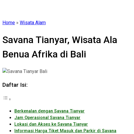
Home
»
Wisata Alam
Savana Tianyar, Wisata Ala
Benua Afrika di Bali
Daftar Isi:
Berkenalan dengan Savana Tianyar
Jam Operasional Savana Tianyar
Lokasi dan Akses ke Savana Tianyar
Informasi Harga Tiket Masuk dan Parkir di Savana