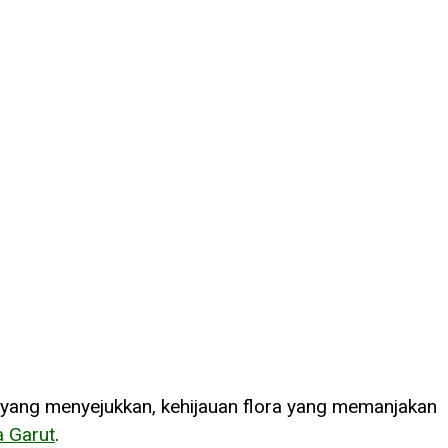
yang menyejukkan, kehijauan flora yang memanjakan
a Garut
.