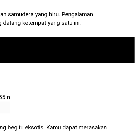
maian samudera yang biru. Pengalaman
 datang ketempat yang satu ini.
g begitu eksotis. Kamu dapat merasakan