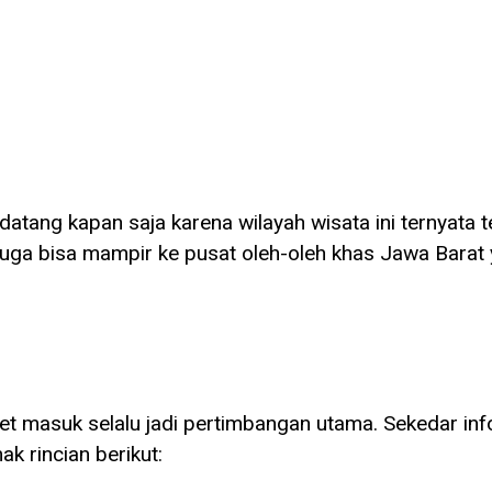
datang kapan saja karena wilayah wisata ini ternyata
 juga bisa mampir ke pusat oleh-oleh khas Jawa Barat
iket masuk selalu jadi pertimbangan utama. Sekedar inf
k rincian berikut: