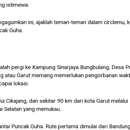
ang istimewa.
agumkan ini, ajaklah teman-teman dalam circlemu, ke
cak Guha.
dalah pergi ke Kampung Sinarjaya Bungbulang, Desa P
ng atau Garut memang memerlukan pengorbanan waktu ya
apai lokasi.
i Cikajang, dan sekitar 90 km dari kota Garut melalui 
ai Selatan yang memukau.
antai Puncak Guha. Rute pertama dimulai dari Bandung