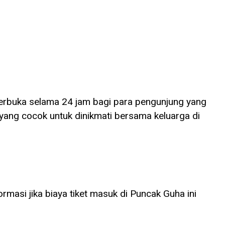
 terbuka selama 24 jam bagi para pengunjung yang
 yang cocok untuk dinikmati bersama keluarga di
ormasi jika biaya tiket masuk di Puncak Guha ini