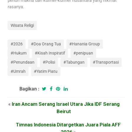
penuh makna dan kuliner-kuliner nusantara yang nikmat
rasanya.
Wisata Religi
#2026
#Doa Orang Tua
#Hanania Group
#Hukum
#Kisah Inspiratif
#penipuan
#Penundaan
#Polisi
#Tabungan
#Transportasi
#Umrah
#Yatim Piatu
Bagikan :
«
Iran Ancam Serang Israel Utara Jika IDF Serang
Beirut
Timnas Indonesia Ditargetkan Juara Piala AFF