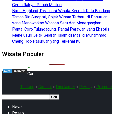
Cerita Rakyat Penuh Misteri
Nimo Highland, Destinasi Wisata Kece di Kota Bandung
Taman Ria Suropati, Objek Wisata Terbaru di Pasuruan
yang Menawarkan Wahana Seru dan Menegangkan
Pantai Coro Tulungagung, Pantai Perawan yang Eksotis
Menelusuri Jejak Sejarah Islam di Masjid Muhammad
Cheng Hoo Pasuruan yang Terkenal Itu
Wisata Populer
Cari
Tentang
♦
Contact
♦
Disclaimer
♦
Privacy
♦
Promote
Cari
News
Resep