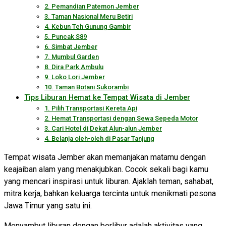
2. Pemandian Patemon Jember
3. Taman Nasional Meru Betiri
4. Kebun Teh Gunung Gambir
5. Puncak S89
6. Simbat Jember
7. Mumbul Garden
8. Dira Park Ambulu
9. Loko Lori Jember
10. Taman Botani Sukorambi
Tips Liburan Hemat ke Tempat Wisata di Jember
1. Pilih Transportasi Kereta Api
2. Hemat Transportasi dengan Sewa Sepeda Motor
3. Cari Hotel di Dekat Alun-alun Jember
4. Belanja oleh-oleh di Pasar Tanjung
Tempat wisata Jember akan memanjakan matamu dengan
keajaiban alam yang menakjubkan. Cocok sekali bagi kamu
yang mencari inspirasi untuk liburan. Ajaklah teman, sahabat,
mitra kerja, bahkan keluarga tercinta untuk menikmati pesona
Jawa Timur yang satu ini.
Menyambut liburan dengan berlibur adalah aktivitas yang