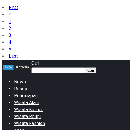
First
1
2
3
4
Last
Cari
Cari
News
Resep
Penginapan
Wisata Alam
Wisata Kuliner
Wisata Religi
Wisata Fashion