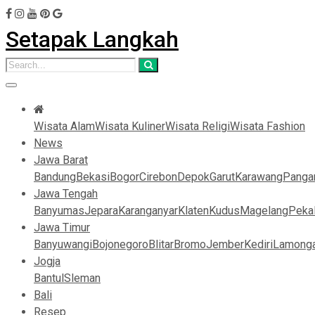
Setapak Langkah
Wisata Alam
Wisata Kuliner
Wisata Religi
Wisata Fashion
News
Jawa Barat
Bandung
Bekasi
Bogor
Cirebon
Depok
Garut
Karawang
Panga
Jawa Tengah
Banyumas
Jepara
Karanganyar
Klaten
Kudus
Magelang
Peka
Jawa Timur
Banyuwangi
Bojonegoro
Blitar
Bromo
Jember
Kediri
Lamong
Jogja
Bantul
Sleman
Bali
Resep