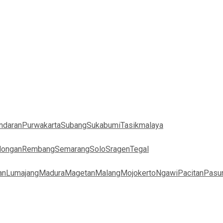
ndaran
Purwakarta
Subang
Sukabumi
Tasikmalaya
longan
Rembang
Semarang
Solo
Sragen
Tegal
an
Lumajang
Madura
Magetan
Malang
Mojokerto
Ngawi
Pacitan
Pasu