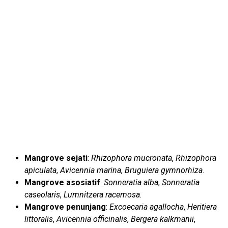
Mangrove sejati
:
Rhizophora mucronata
,
Rhizophora
apiculata
,
Avicennia marina
,
Bruguiera gymnorhiza
.
Mangrove asosiatif
:
Sonneratia alba
,
Sonneratia
caseolaris
,
Lumnitzera racemosa
.
Mangrove penunjang
:
Excoecaria agallocha
,
Heritiera
littoralis
,
Avicennia officinalis
,
Bergera kalkmanii
,