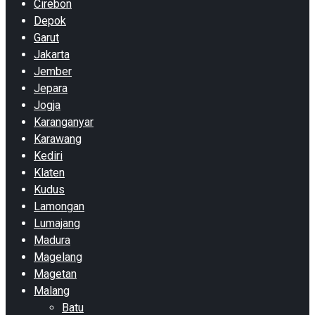
Cirebon
Depok
Garut
Jakarta
Jember
Jepara
Jogja
Karanganyar
Karawang
Kediri
Klaten
Kudus
Lamongan
Lumajang
Madura
Magelang
Magetan
Malang
Batu