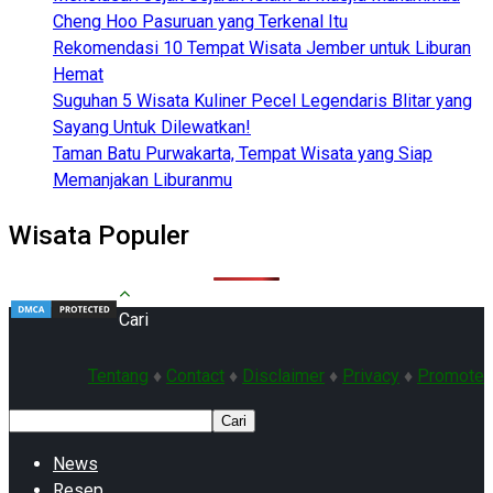
Cheng Hoo Pasuruan yang Terkenal Itu
Rekomendasi 10 Tempat Wisata Jember untuk Liburan
Hemat
Suguhan 5 Wisata Kuliner Pecel Legendaris Blitar yang
Sayang Untuk Dilewatkan!
Taman Batu Purwakarta, Tempat Wisata yang Siap
Memanjakan Liburanmu
Wisata Populer
Cari
Tentang
♦
Contact
♦
Disclaimer
♦
Privacy
♦
Promote
Cari
News
Resep