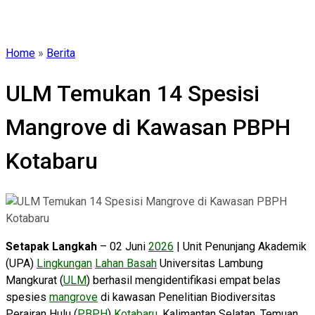
Home
»
Berita
ULM Temukan 14 Spesisi
Mangrove di Kawasan PBPH
Kotabaru
Setapak Langkah
– 02 Juni
2026
| Unit Penunjang Akademik
(UPA)
Lingkungan
Lahan Basah
Universitas Lambung
Mangkurat (
ULM
) berhasil mengidentifikasi empat belas
spesies
mangrove
di kawasan Penelitian Biodiversitas
Perairan Hulu (
PBPH
)
Kotabaru
, Kalimantan Selatan. Temuan