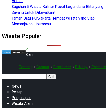
Hemat
Suguhan 5 Wisata Kuliner Pecel Legendaris Blitar yang
Sayang Untuk Dilewatkan!
Taman Batu Purwakarta, Tempat Wisata yang Siap
Memanjakan Liburanmu
Wisata Populer
Cari
Tentang
♦
Contact
♦
Disclaimer
♦
Privacy
♦
Promote
Cari
News
Resep
Penginapan
Wisata Alam