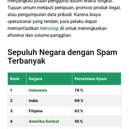
menjangkau jutaan pengguna dalam waktu singkat.
Tujuan umum meliputi penipuan, promosi produk ilegal,
atau pengumpulan data pribadi. Karena biaya
operasional yang rendah, para pelaku dapat
memanfaatkan
teknologi
AI untuk meningkatkan
efisiensi dan volume panggilan.
Sepuluh Negara dengan Spam
Terbanyak
Rank
Negara
Persentase Spam
1
Indonesia
79 %
2
India
68 %
3
Filipina
62 %
4
Amerika Serikat
55 %