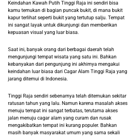
Keindahan Kawah Putih Tinggi Raja ini sendiri bisa
kamu temukan di bagian puncak bukit, di mana bukit
kapur terlihat seperti bukit yang tertutup salju. Tempat
ini sangat layak untuk dikunjungi dan memberikan
kepuasan visual yang luar biasa.
Saat ini, banyak orang dari berbagai daerah telah
mengunjungi tempat wisata yang satu ini. Bahkan
kebanyakan dari pengunjung ini akhirnya mengakui
keindahan luar biasa dari Cagar Alam Tinggi Raja yang
jarang ditemui di Indonesia.
Tinggi Raja sendiri sebenarnya telah ditemukan sekitar
ratusan tahun yang lalu. Namun karena masalah akses
menuju tempat ini sangat terbatas, terutama akses
jalan menuju cagar alam yang curam dan rusak
mengakibatkan tempat ini kurang populer. Bahkan
masih banyak masyarakat umum yang sama sekali