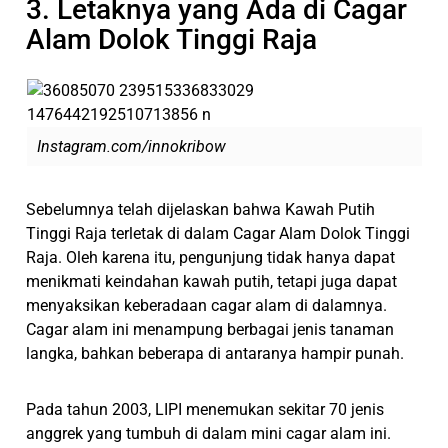
3. Letaknya yang Ada di Cagar
Alam Dolok Tinggi Raja
Instagram.com/innokribow
Sebelumnya telah dijelaskan bahwa Kawah Putih
Tinggi Raja terletak di dalam Cagar Alam Dolok Tinggi
Raja. Oleh karena itu, pengunjung tidak hanya dapat
menikmati keindahan kawah putih, tetapi juga dapat
menyaksikan keberadaan cagar alam di dalamnya.
Cagar alam ini menampung berbagai jenis tanaman
langka, bahkan beberapa di antaranya hampir punah.
Pada tahun 2003, LIPI menemukan sekitar 70 jenis
anggrek yang tumbuh di dalam mini cagar alam ini.