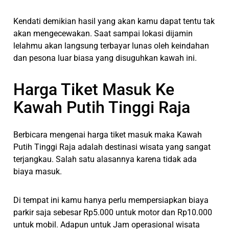
Kendati demikian hasil yang akan kamu dapat tentu tak
akan mengecewakan. Saat sampai lokasi dijamin
lelahmu akan langsung terbayar lunas oleh keindahan
dan pesona luar biasa yang disuguhkan kawah ini.
Harga Tiket Masuk Ke
Kawah Putih Tinggi Raja
Berbicara mengenai harga tiket masuk maka Kawah
Putih Tinggi Raja adalah destinasi wisata yang sangat
terjangkau. Salah satu alasannya karena tidak ada
biaya masuk.
Di tempat ini kamu hanya perlu mempersiapkan biaya
parkir saja sebesar Rp5.000 untuk motor dan Rp10.000
untuk mobil. Adapun untuk Jam operasional wisata