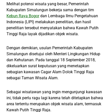
Melihat potensi wisata yang besar, Pemerintah
Kabupaten Simalungun bekerja sama dengan tim
Kebun Raya Bogor
dan Lembaga Ilmu Pengetahuan
Indonesia (LIPI) melakukan penelitian, dan hasil
penelitian tersebut menyatakan bahwa Kawah Putih
Tinggi Raja layak dijadikan objek wisata.
Dengan demikian, usulan Pemerintah Kabupaten
Simalungun disetujui oleh Menteri Lingkungan Hidup
dan Kehutanan. Pada tanggal 18 September 2018,
dikeluarkan surat keputusan yang menetapkan
sebagian kawasan Cagar Alam Dolok Tinggi Raja
sebagai Taman Wisata Alam.
Sebagai wisatawan yang ingin mengunjungi kawasan
ini, tidak perlu ragu lagi karena telah ditetapkan bahwa
area tertentu merupakan objek wisata alam, termasuk
Kawah Putih Tinggi Raja.