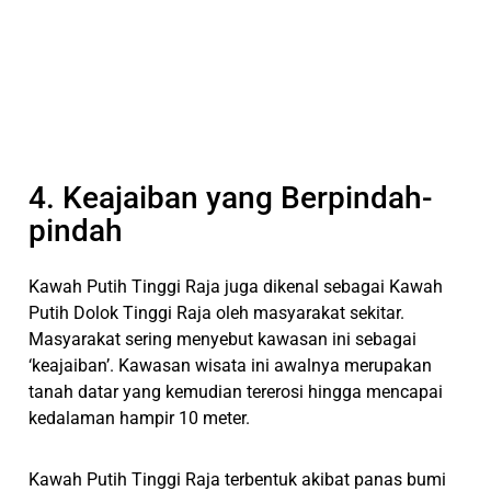
4. Keajaiban yang Berpindah-
pindah
Kawah Putih Tinggi Raja juga dikenal sebagai Kawah
Putih Dolok Tinggi Raja oleh masyarakat sekitar.
Masyarakat sering menyebut kawasan ini sebagai
‘keajaiban’. Kawasan wisata ini awalnya merupakan
tanah datar yang kemudian tererosi hingga mencapai
kedalaman hampir 10 meter.
Kawah Putih Tinggi Raja terbentuk akibat panas bumi