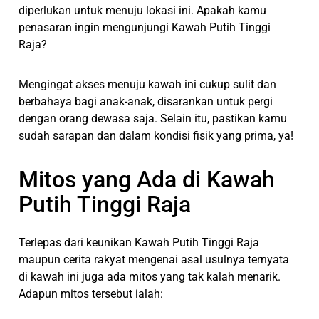
diperlukan untuk menuju lokasi ini. Apakah kamu
penasaran ingin mengunjungi Kawah Putih Tinggi
Raja?
Mengingat akses menuju kawah ini cukup sulit dan
berbahaya bagi anak-anak, disarankan untuk pergi
dengan orang dewasa saja. Selain itu, pastikan kamu
sudah sarapan dan dalam kondisi fisik yang prima, ya!
Mitos yang Ada di Kawah
Putih Tinggi Raja
Terlepas dari keunikan Kawah Putih Tinggi Raja
maupun cerita rakyat mengenai asal usulnya ternyata
di kawah ini juga ada mitos yang tak kalah menarik.
Adapun mitos tersebut ialah: