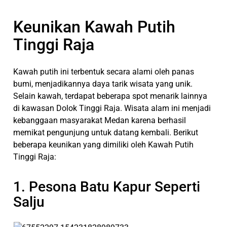
Keunikan Kawah Putih
Tinggi Raja
Kawah putih ini terbentuk secara alami oleh panas
bumi, menjadikannya daya tarik wisata yang unik.
Selain kawah, terdapat beberapa spot menarik lainnya
di kawasan Dolok Tinggi Raja. Wisata alam ini menjadi
kebanggaan masyarakat Medan karena berhasil
memikat pengunjung untuk datang kembali. Berikut
beberapa keunikan yang dimiliki oleh Kawah Putih
Tinggi Raja:
1. Pesona Batu Kapur Seperti
Salju