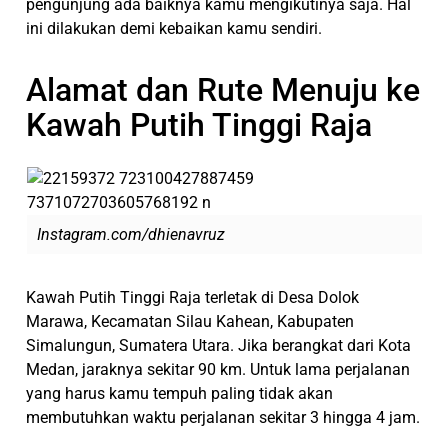
pengunjung ada baiknya kamu mengikutinya saja. Hal
ini dilakukan demi kebaikan kamu sendiri.
Alamat dan Rute Menuju ke
Kawah Putih Tinggi Raja
Instagram.com/dhienavruz
Kawah Putih Tinggi Raja terletak di Desa Dolok
Marawa, Kecamatan Silau Kahean, Kabupaten
Simalungun, Sumatera Utara. Jika berangkat dari Kota
Medan, jaraknya sekitar 90 km. Untuk lama perjalanan
yang harus kamu tempuh paling tidak akan
membutuhkan waktu perjalanan sekitar 3 hingga 4 jam.