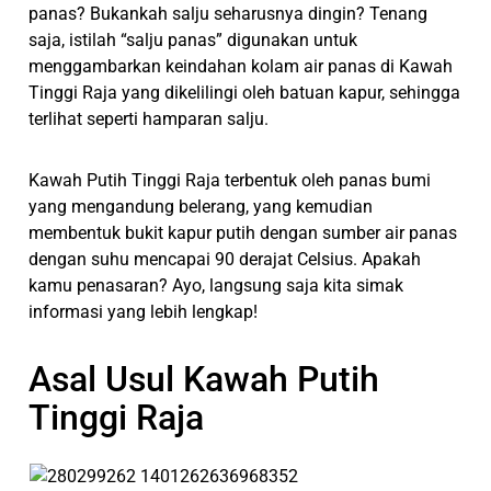
panas? Bukankah salju seharusnya dingin? Tenang
saja, istilah “salju panas” digunakan untuk
menggambarkan keindahan kolam air panas di Kawah
Tinggi Raja yang dikelilingi oleh batuan kapur, sehingga
terlihat seperti hamparan salju.
Kawah Putih Tinggi Raja terbentuk oleh panas bumi
yang mengandung belerang, yang kemudian
membentuk bukit kapur putih dengan sumber air panas
dengan suhu mencapai 90 derajat Celsius. Apakah
kamu penasaran? Ayo, langsung saja kita simak
informasi yang lebih lengkap!
Asal Usul Kawah Putih
Tinggi Raja