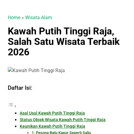
Home
»
Wisata Alam
Kawah Putih Tinggi Raja,
Salah Satu Wisata Terbaik
2026
Daftar Isi:
Asal Usul Kawah Putih Tinggi Raja
Status Objek Wisata Kawah Putih Tinggi Raja
Keunikan Kawah Putih Tinggi Raja
1. Pesona Batu Kapur Seperti Salju