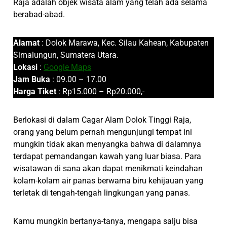
Raja adalah objek wisata alam yang telah ada selama
berabad-abad.
Alamat
: Dolok Marawa, Kec. Silau Kahean, Kabupaten
Simalungun, Sumatera Utara.
Lokasi
:
Google Maps
Jam Buka
: 09.00 – 17.00
Harga Tiket
: Rp15.000 – Rp20.000,-
Berlokasi di dalam Cagar Alam Dolok Tinggi Raja,
orang yang belum pernah mengunjungi tempat ini
mungkin tidak akan menyangka bahwa di dalamnya
terdapat pemandangan kawah yang luar biasa. Para
wisatawan di sana akan dapat menikmati keindahan
kolam-kolam air panas berwarna biru kehijauan yang
terletak di tengah-tengah lingkungan yang panas.
Kamu mungkin bertanya-tanya, mengapa salju bisa