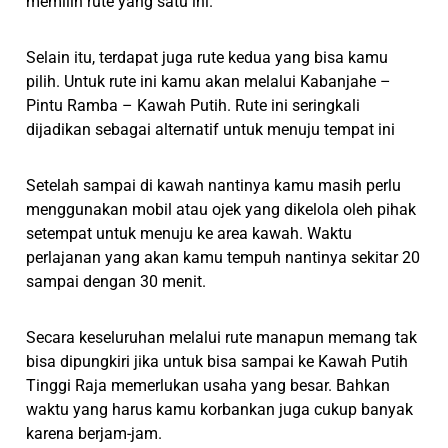
memilih rute yang satu ini.
Selain itu, terdapat juga rute kedua yang bisa kamu
pilih. Untuk rute ini kamu akan melalui Kabanjahe –
Pintu Ramba – Kawah Putih. Rute ini seringkali
dijadikan sebagai alternatif untuk menuju tempat ini
Setelah sampai di kawah nantinya kamu masih perlu
menggunakan mobil atau ojek yang dikelola oleh pihak
setempat untuk menuju ke area kawah. Waktu
perlajanan yang akan kamu tempuh nantinya sekitar 20
sampai dengan 30 menit.
Secara keseluruhan melalui rute manapun memang tak
bisa dipungkiri jika untuk bisa sampai ke Kawah Putih
Tinggi Raja memerlukan usaha yang besar. Bahkan
waktu yang harus kamu korbankan juga cukup banyak
karena berjam-jam.