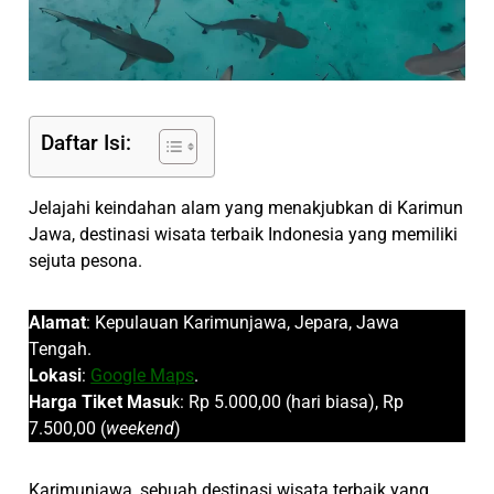
Daftar Isi:
Jelajahi keindahan alam yang menakjubkan di Karimun
Jawa, destinasi wisata terbaik Indonesia yang memiliki
sejuta pesona.
Alamat
: Kepulauan Karimunjawa, Jepara, Jawa
Tengah.
Lokasi
:
Google Maps
.
Harga Tiket Masu
k: Rp 5.000,00 (hari biasa), Rp
7.500,00 (
weekend
)
Karimunjawa, sebuah destinasi wisata terbaik yang