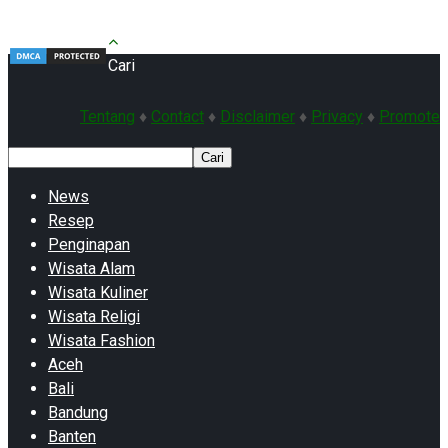
Cari
Tentang
♦
Contact
♦
Disclaimer
♦
Privacy
♦
Promote
Cari
News
Resep
Penginapan
Wisata Alam
Wisata Kuliner
Wisata Religi
Wisata Fashion
Aceh
Bali
Bandung
Banten