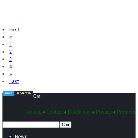
First
1
2
3
4
Last
Cari
Tentang
♦
Contact
♦
Disclaimer
♦
Privacy
♦
Promote
Cari
News