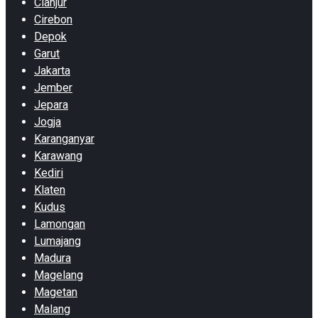
Cianjur
Cirebon
Depok
Garut
Jakarta
Jember
Jepara
Jogja
Karanganyar
Karawang
Kediri
Klaten
Kudus
Lamongan
Lumajang
Madura
Magelang
Magetan
Malang