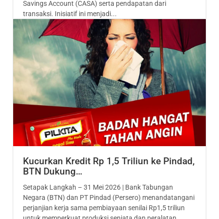
Savings Account (CASA) serta pendapatan dari
transaksi. Inisiatif ini menjadi...
Kucurkan Kredit Rp 1,5 Triliun ke Pindad,
BTN Dukung…
Setapak Langkah – 31 Mei 2026 | Bank Tabungan
Negara (BTN) dan PT Pindad (Persero) menandatangani
perjanjian kerja sama pembiayaan senilai Rp1,5 triliun
untuk memperkuat produksi senjata dan peralatan