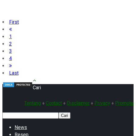
First
1
2
3
4
Last
Cari
Tentang
♦
Contact
♦
Disclaimer
♦
Privacy
♦
Promote
Cari
News
Resep