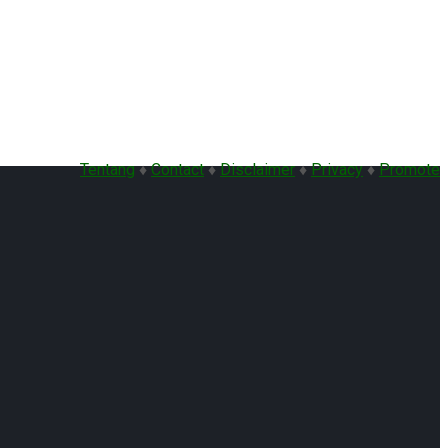
Tentang
♦
Contact
♦
Disclaimer
♦
Privacy
♦
Promote