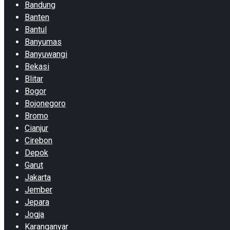
Bandung
Banten
Bantul
Banyumas
Banyuwangi
Bekasi
Blitar
Bogor
Bojonegoro
Bromo
Cianjur
Cirebon
Depok
Garut
Jakarta
Jember
Jepara
Jogja
Karanganyar