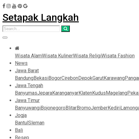
Setapak Langkah
Wisata Alam
Wisata Kuliner
Wisata Religi
Wisata Fashion
News
Jawa Barat
Bandung
Bekasi
Bogor
Cirebon
Depok
Garut
Karawang
Panga
Jawa Tengah
Banyumas
Jepara
Karanganyar
Klaten
Kudus
Magelang
Peka
Jawa Timur
Banyuwangi
Bojonegoro
Blitar
Bromo
Jember
Kediri
Lamong
Jogja
Bantul
Sleman
Bali
Resep