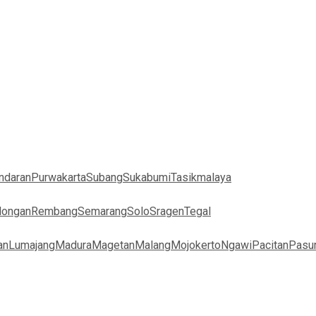
ndaran
Purwakarta
Subang
Sukabumi
Tasikmalaya
longan
Rembang
Semarang
Solo
Sragen
Tegal
an
Lumajang
Madura
Magetan
Malang
Mojokerto
Ngawi
Pacitan
Pasu