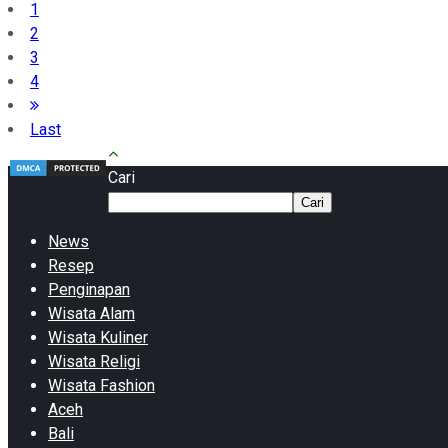
1
2
3
4
Last
Cari
Cari
News
Resep
Penginapan
Wisata Alam
Wisata Kuliner
Wisata Religi
Wisata Fashion
Aceh
Bali