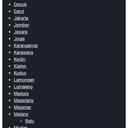
Depok
Garut
Jakarta
Jember
Jepara
Jogja
Karanganyar
Karawang
Kediri
Klaten
Kudus
Lamongan
Lumajang
Madura
Magelang
Magetan
Malang
Batu
Medan