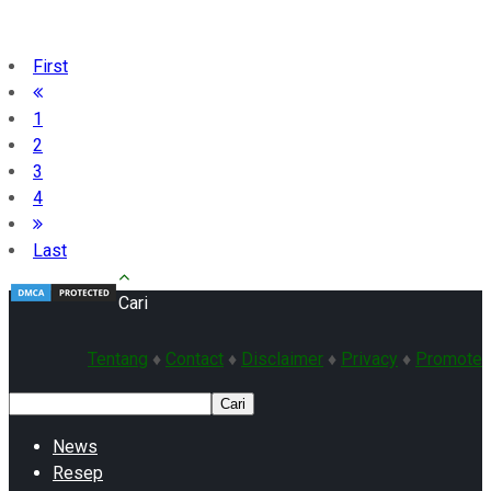
First
1
2
3
4
Last
Cari
Tentang
♦
Contact
♦
Disclaimer
♦
Privacy
♦
Promote
Cari
News
Resep