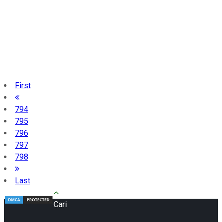
First
794
795
796
797
798
Last
Cari