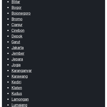
Blitar
Bogor
Bojonegoro
Bromo
Cianjur
Cirebon
Depok
Garut
Jakarta
Jember
Jepara
Jogja
Karanganyar
Karawang
Kediri
Klaten
Kudus
Lamongan
Lumajang