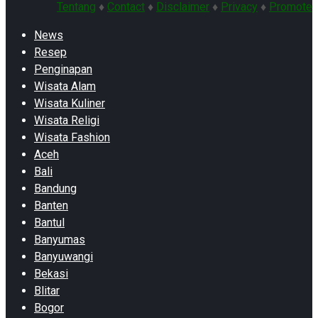
Tentang
♦
Contact
♦
Disclaimer
♦
Privacy
♦
Promote
News
Resep
Penginapan
Wisata Alam
Wisata Kuliner
Wisata Religi
Wisata Fashion
Aceh
Bali
Bandung
Banten
Bantul
Banyumas
Banyuwangi
Bekasi
Blitar
Bogor