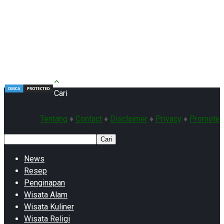
Cari
Tentang
♦
Contact
♦
Disclaimer
♦
Privacy
♦
Promote
Cari
News
Resep
Penginapan
Wisata Alam
Wisata Kuliner
Wisata Religi