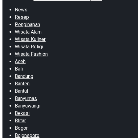
News
Resep
Penginapan
Wisata Alam
Wisata Kuliner
Wisata Religi
Wisata Fashion
Aceh
Bali
Bandung
Banten
Bantul
Banyumas
Banyuwangi
Bekasi
Blitar
Bogor
Bojonegoro