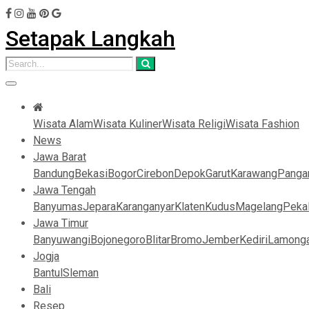
Setapak Langkah
Wisata Alam
Wisata Kuliner
Wisata Religi
Wisata Fashion
News
Jawa Barat
Bandung
Bekasi
Bogor
Cirebon
Depok
Garut
Karawang
Panga
Jawa Tengah
Banyumas
Jepara
Karanganyar
Klaten
Kudus
Magelang
Peka
Jawa Timur
Banyuwangi
Bojonegoro
Blitar
Bromo
Jember
Kediri
Lamong
Jogja
Bantul
Sleman
Bali
Resep