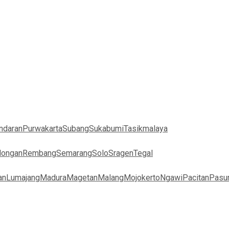
ndaran
Purwakarta
Subang
Sukabumi
Tasikmalaya
longan
Rembang
Semarang
Solo
Sragen
Tegal
an
Lumajang
Madura
Magetan
Malang
Mojokerto
Ngawi
Pacitan
Pasu