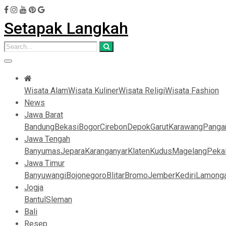
Setapak Langkah
Wisata Alam
Wisata Kuliner
Wisata Religi
Wisata Fashion
News
Jawa Barat
Bandung
Bekasi
Bogor
Cirebon
Depok
Garut
Karawang
Panga
Jawa Tengah
Banyumas
Jepara
Karanganyar
Klaten
Kudus
Magelang
Peka
Jawa Timur
Banyuwangi
Bojonegoro
Blitar
Bromo
Jember
Kediri
Lamong
Jogja
Bantul
Sleman
Bali
Resep