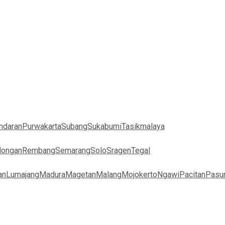
ndaran
Purwakarta
Subang
Sukabumi
Tasikmalaya
longan
Rembang
Semarang
Solo
Sragen
Tegal
an
Lumajang
Madura
Magetan
Malang
Mojokerto
Ngawi
Pacitan
Pasu