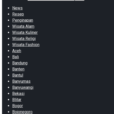
News
Resep
Penginapan
Wisata Alam
Wisata Kuliner
Wisata Religi
Wisata Fashion
Aceh
Bali
Bandung
Banten
Bantul
Banyumas
Banyuwangi
Bekasi
Blitar
Bogor
Bojonegoro